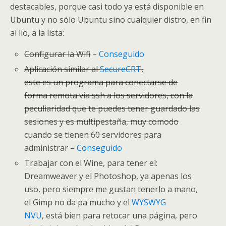
destacables, porque casi todo ya está disponible en
Ubuntu y no sólo Ubuntu sino cualquier distro, en fin
al lio, a la lista:
Configurar la Wifi
–
Conseguido
Aplicación similar al
SecureCRT
,
este es un programa para conectarse de
forma remota via ssh a los servidores, con la
peculiaridad que te puedes tener guardado las
sesiones y es multipestaña, muy comodo
cuando se tienen 60 servidores para
administrar
–
Conseguido
Trabajar con el Wine, para tener el:
Dreamweaver y el Photoshop, ya apenas los
uso, pero siempre me gustan tenerlo a mano,
el Gimp no da pa mucho y el
WYSWYG
NVU
, está bien para retocar una página, pero