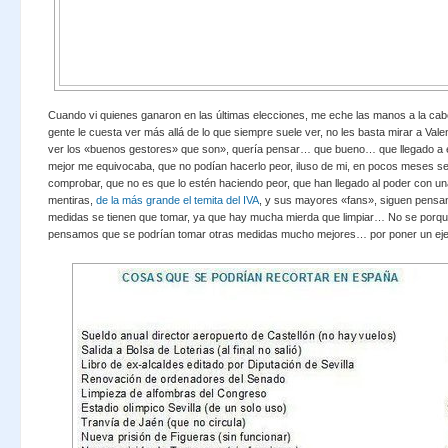
Cuando vi quienes ganaron en las últimas elecciones, me eche las manos a la cab
gente le cuesta ver más allá de lo que siempre suele ver, no les basta mirar a Vale
ver los «buenos gestores» que son», quería pensar… que bueno… que llegado a 
mejor me equivocaba, que no podían hacerlo peor, iluso de mi, en pocos meses s
comprobar, que no es que lo estén haciendo peor, que han llegado al poder con una
mentiras,
de la más grande el temita del IVA
, y sus mayores «fans», siguen pensa
medidas se tienen que tomar, ya que hay mucha mierda que limpiar… No se porq
pensamos que se podrían tomar otras medidas mucho mejores… por poner un e