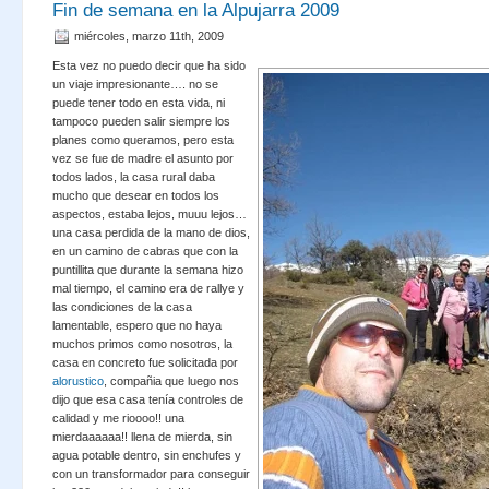
Fin de semana en la Alpujarra 2009
miércoles, marzo 11th, 2009
Esta vez no puedo decir que ha sido
un viaje impresionante…. no se
puede tener todo en esta vida, ni
tampoco pueden salir siempre los
planes como queramos, pero esta
vez se fue de madre el asunto por
todos lados, la casa rural daba
mucho que desear en todos los
aspectos, estaba lejos, muuu lejos…
una casa perdida de la mano de dios,
en un camino de cabras que con la
puntillita que durante la semana hizo
mal tiempo, el camino era de rallye y
las condiciones de la casa
lamentable, espero que no haya
muchos primos como nosotros, la
casa en concreto fue solicitada por
alorustico
, compañia que luego nos
dijo que esa casa tenía controles de
calidad y me rioooo!! una
mierdaaaaaa!! llena de mierda, sin
agua potable dentro, sin enchufes y
con un transformador para conseguir