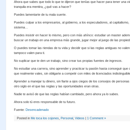
Ahora que sabes que todo lo que te dijeron que tenías que hacer para tener una v
tranquila era mentira, ¿qué vas a hacer?
Puedes lamentarte de tu mala suerte.
Puedes culpar a los empresarios, al gobierno, a los especuladores, al capitalismo, a
sistema…
Puedes insistir en hacer lo mismo, pero con más ahínco: estudiar un master ademá
buscar un trabajo en una empresa más grande, jugar mejor al juego de las propieda
O puedes tomar las riendas de tu vida y decidir que si las reglas antiguas no valen
tampoco valen para ti.
No suplicar que te den un trabajo, sino crear tus propias fuentes de ingresos.
No estudiar una carrera, sino aprender y practicar tu pasión hasta conseguir que 
que realmente vales, sin obligarte a competir con miles de licenciados indistinguible
Aprender a manejar tu dinero, sin fiarte a ojos ciegos de los consejos de personas
otro siglo en el que las reglas y las oportunidades eran otras.
Nadie te avisó de que las reglas habían cambiado, pero ahora ya lo sabes.
Ahora solo tú eres responsable de tu futuro.
Fuente:
Desencadenado
Posted in
Me toca los cojones
,
Personal
,
Videos
|
1 Comment »