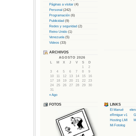
Páginas a visitar
(4)
Personal
(242)
Programación
(6)
Publicidad
(9)
Redes y seguridad
(2)
Reino Unido
(1)
Venezuela
(5)
Videos
(33)
ARCHIVOS
AGOSTO 2026
L
M
X
J
V
S
D
1
2
3
4
5
6
7
8
9
10
11
12
13
14
15
16
17
18
19
20
21
22
23
24
25
26
27
28
29
30
31
« Ago
FOTOS
LINKS
El Manué
ele
eRmigue v1
G
Hosting LMI
M
Mi Fotolog