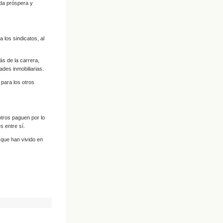
ida próspera y
 los sindicatos, al
s de la carrera,
des inmobiliarias.
 para los otros
otros paguen por lo
s entre sí.
 que han vivido en