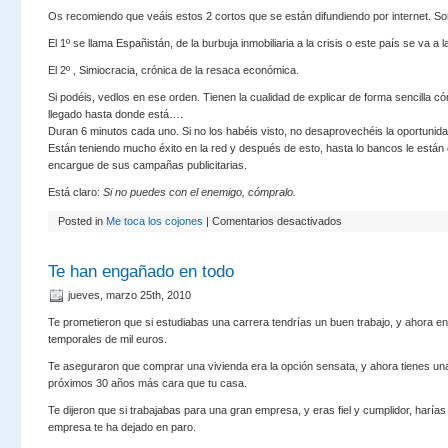
Os recomiendo que veáis estos 2 cortos que se están difundiendo por internet. S
El 1º se llama Españistán, de la burbuja inmobiliaria a la crisis o este país se va a l
El 2º , Simiocracia, crónica de la resaca económica.
Si podéis, vedlos en ese orden. Tienen la cualidad de explicar de forma sencilla 
llegado hasta donde está….
Duran 6 minutos cada uno. Si no los habéis visto, no desaprovechéis la oportunida
Están teniendo mucho éxito en la red y después de esto, hasta lo bancos le están
encargue de sus campañas publicitarias.
Está claro:
Si no puedes con el enemigo, cómpralo.
en
Posted in
Me toca los cojones
|
Comentarios desactivados
Españistán
y
Simiocracia
Te han engañado en todo
jueves, marzo 25th, 2010
Te prometieron que si estudiabas una carrera tendrías un buen trabajo, y ahora 
temporales de mil euros.
Te aseguraron que comprar una vivienda era la opción sensata, y ahora tienes un
próximos 30 años más cara que tu casa.
Te dijeron que si trabajabas para una gran empresa, y eras fiel y cumplidor, harías
empresa te ha dejado en paro.