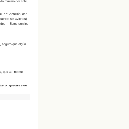
eldo mínimo decente,
e PP Castellón, ese
puertos sin aviones)
rados… Éstos son los
, seguro que algún
a, que así no me
irieron quedarse en