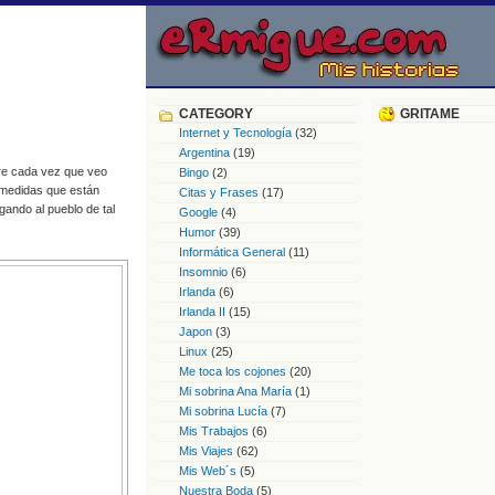
CATEGORY
GRITAME
Internet y Tecnología
(32)
Argentina
(19)
gre cada vez que veo
Bingo
(2)
 medidas que están
Citas y Frases
(17)
ando al pueblo de tal
Google
(4)
Humor
(39)
Informática General
(11)
Insomnio
(6)
Irlanda
(6)
Irlanda II
(15)
Japon
(3)
Linux
(25)
Me toca los cojones
(20)
Mi sobrina Ana María
(1)
Mi sobrina Lucía
(7)
Mis Trabajos
(6)
Mis Viajes
(62)
Mis Web´s
(5)
Nuestra Boda
(5)