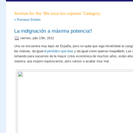
Archive for the 'Me toca los cojones' Category
« Previous Entries
La indignación a máxima potencia!!
viernes, julio 13th, 2012
Uno se encuentra muy lejos de España, pero no quita que siga hirviéndole la san
las noticias, da igual
el periódico que leas
y da igual como quieran maquillarlo. Las
tomando para sacarnos de la mayor crisis económica de muchos años, están ahog
manera, que espero equivocarme, pero vamos a acabar muy mal.