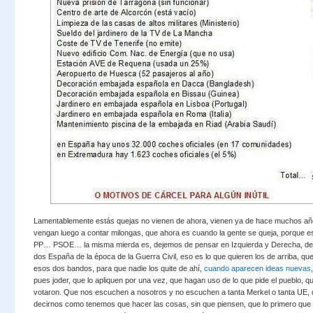
Lamentablemente estás quejas no vienen de ahora, vienen ya de hace muchos añ
vengan luego a contar milongas, que ahora es cuando la gente se queja, porque es
PP… PSOE… la misma mierda es, dejemos de pensar en Izquierda y Derecha, deje
dos España de la época de la Guerra Civil, eso es lo que quieren los de arriba, qu
esos dos bandos, para que nadie los quite de ahí,
cuando aparecen ideas nuevas, 
pues joder, que lo apliquen por una vez, que hagan uso de lo que pide el pueblo, q
votaron. Que nos escuchen a nosotros y no escuchen a tanta Merkel o tanta UE,
decirnos como tenemos que hacer las cosas, sin que piensen, que lo primero que