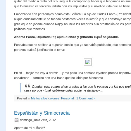
quitar del medio a tanto político, seguir la corrupción y hacer que tengamos un su
que lo nuestro es tercermundista con los impuestos y el nivel de vida que se tiene.
Empezando con personajes como esta Señora: La hija de Carlos Fabra (President
al que curiosamente le ha tocado bastantes veces la lotería y que construye aero
grita «que se jodan» cuando Rajoy anuncia los recortes a la prestación de los pa
políticos que tenemos.
Andrea Fabra, Diputada PP, aplaudiendo y gritando «Qué se jodan».
Pensaba que no se iban a superar, con lo que ya se había publicado, que como no
portavoz saldrá justificando el tema:
En fin… mejor me voy a dormir… y me paso una semana leyendo prensa deportiv
encabrono… termino con una frase que he leído por Meneame.
Quedan casi cuatro años gracias a los que le votaron y a los que pref
casa porque «total, gobierne quien gobierne da igual»…
Posted in
Me toca los cojones
,
Personal
|
1 Comment »
Españistán y Simiocracia
domingo, junio 24th, 2012
Aporte de mi cuñada!!