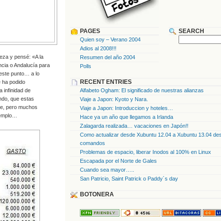
PAGES
SEARCH
Quien soy – Verano 2004
Adios al 2008!!!
eza y pensé: «A la
Resumen del año 2004
ncia o Andalucía para
Polls
este punto… a lo
RECENT ENTRIES
e ha podido
 infinidad de
Alfabeto Ogham: El significado de nuestras alianzas
ndo, que estas
Viaje a Japon: Kyoto y Nara.
ue, pero muchos
Viaje a Japon: Introduccion y hoteles…
jemplo…
Hace ya un año que llegamos a Irlanda
Zalagarda realizada… vacaciones en Japón!!
Como actualizar desde Xubuntu 12.04 a Xubuntu 13.04 des
comandos
Problemas de espacio, liberar Inodos al 100% en Linux
Escapada por el Norte de Gales
Cuando sea mayor…..
San Patricio, Saint Patrick o Paddy´s day
BOTONERA