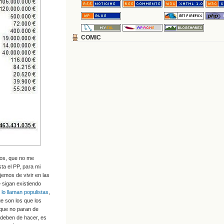
COMIC
os, que no me
ta el PP, para mi
mos de vivir en las
e sigan existiendo
lo llaman populistas
,
ue son los que los
 que no paran de
 deben de hacer, es