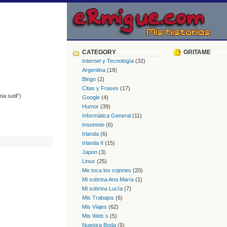
CATEGORY
GRITAME
Internet y Tecnología
(32)
Argentina
(19)
Bingo
(2)
Citas y Frases
(17)
a sutil”)
Google
(4)
Humor
(39)
Informática General
(11)
Insomnio
(6)
Irlanda
(6)
Irlanda II
(15)
Japon
(3)
Linux
(25)
Me toca los cojones
(20)
Mi sobrina Ana María
(1)
Mi sobrina Lucía
(7)
Mis Trabajos
(6)
Mis Viajes
(62)
Mis Web´s
(5)
Nuestra Boda
(5)