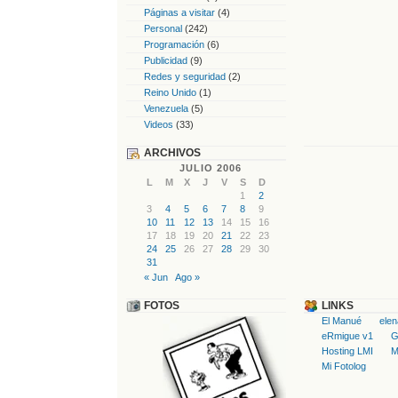
Páginas a visitar
(4)
Personal
(242)
Programación
(6)
Publicidad
(9)
Redes y seguridad
(2)
Reino Unido
(1)
Venezuela
(5)
Videos
(33)
ARCHIVOS
JULIO 2006
L
M
X
J
V
S
D
1
2
3
4
5
6
7
8
9
10
11
12
13
14
15
16
17
18
19
20
21
22
23
24
25
26
27
28
29
30
31
« Jun
Ago »
FOTOS
LINKS
El Manué
ele
eRmigue v1
G
Hosting LMI
M
Mi Fotolog