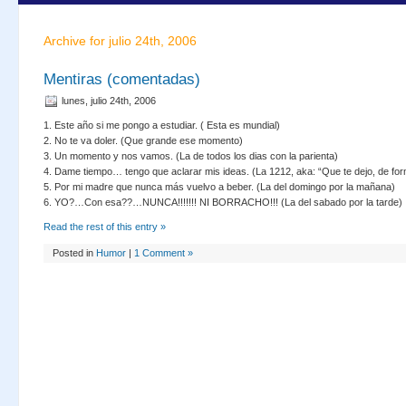
Archive for julio 24th, 2006
Mentiras (comentadas)
lunes, julio 24th, 2006
1. Este año si me pongo a estudiar. ( Esta es mundial)
2. No te va doler. (Que grande ese momento)
3. Un momento y nos vamos. (La de todos los dias con la parienta)
4. Dame tiempo… tengo que aclarar mis ideas. (La 1212, aka: “Que te dejo, de form
5. Por mi madre que nunca más vuelvo a beber. (La del domingo por la mañana)
6. YO?…Con esa??…NUNCA!!!!!!! NI BORRACHO!!! (La del sabado por la tarde)
Read the rest of this entry »
Posted in
Humor
|
1 Comment »