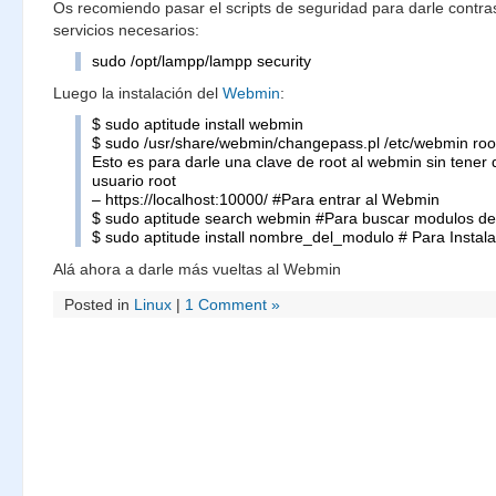
Os recomiendo pasar el scripts de seguridad para darle contra
servicios necesarios:
sudo /opt/lampp/lampp security
Luego la instalación del
Webmin
:
$ sudo aptitude install webmin
$ sudo /usr/share/webmin/changepass.pl /etc/webmin roo
Esto es para darle una clave de root al webmin sin tener q
usuario root
– https://localhost:10000/ #Para entrar al Webmin
$ sudo aptitude search webmin #Para buscar modulos d
$ sudo aptitude install nombre_del_modulo # Para Instal
Alá ahora a darle más vueltas al Webmin
Posted in
Linux
|
1 Comment »