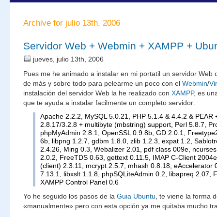
Archive for julio 13th, 2006
Servidor Web + Webmin + XAMPP + Ubu
jueves, julio 13th, 2006
Pues me he animado a instalar en mi portatil un servidor Web
de más y sobre todo para pelearme un poco con el
Webmin
/
Vi
instalación del servidor Web la he realizado con
XAMPP
, es un
que te ayuda a instalar facilmente un completo servidor:
Apache 2.2.2, MySQL 5.0.21, PHP 5.1.4 & 4.4.2 & PEAR 
2.8.17/3.2.8 + multibyte (mbstring) support, Perl 5.8.7, P
phpMyAdmin 2.8.1, OpenSSL 0.9.8b, GD 2.0.1, Freetype2 
6b, libpng 1.2.7, gdbm 1.8.0, zlib 1.2.3, expat 1.2, Sablotr
2.4.26, Ming 0.3, Webalizer 2.01, pdf class 009e, ncurse
2.0.2, FreeTDS 0.63, gettext 0.11.5, IMAP C-Client 200
(client) 2.3.11, mcrypt 2.5.7, mhash 0.8.18, eAccelerator 
7.13.1, libxslt 1.1.8, phpSQLiteAdmin 0.2, libapreq 2.07,
XAMPP Control Panel 0.6
Yo he seguido los pasos de la
Guia Ubuntu
, te viene la forma d
«manualmente» pero con esta opción ya me quitaba mucho tra