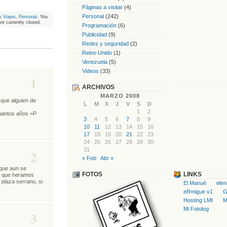
Páginas a visitar
(4)
Personal
(242)
s Viajes
,
Personal
. You
e currently closed.
Programación
(6)
Publicidad
(9)
Redes y seguridad
(2)
Reino Unido
(1)
Venezuela
(5)
Videos
(33)
1
ARCHIVOS
MARZO 2008
que alguien de
L
M
X
J
V
S
D
1
2
cuantos años =P
3
4
5
6
7
8
9
10
11
12
13
14
15
16
17
18
19
20
21
22
23
24
25
26
27
28
29
30
31
2
« Feb
Abr »
 que aun se
FOTOS
LINKS
os que heramos
 plaza serrano, si
El Manué
ele
eRmigue v1
G
Hosting LMI
M
Mi Fotolog
3