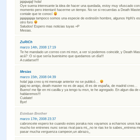
jajajaajaj! hola!
Oye suena interesante la idea de hacer una quedada, estoy muy ofuscado con 
momento pero intentaré hacerme un tiempo. No se si recuerdas a Death Mast
contale que te conocí
jajajajajaja tampoco somos una especie de extinsión hombre, algunos HpN’s e
otro foro
Saludos! Espero mas noticias tuyas =P
Mesias.
ZuRiCh
marzo 14th, 2008 17:19
Te he mandado un correo con mi msn, a ver si podemos coincidir, y Death Mas
acá? :O si que sería buenisimo que quedamos un día!!!
A cuidarse!!!
Mesias
marzo 15th, 2008 04:39
hola! jaja creo q mi mensaje anterior no se publicó…
jajaj no amigo, death master no es de aqui, él es de españa, de madrid creo…
Bueno! me fije en mi casilla y ya tengo tu msn, te he agregado. En algun dia de
hablaremos!!!
Cuidate!
Bye!
Esteban Brother
marzo 17th, 2008 23:37
cabroncete espero ke cuando estes poraka nos vayamos a echarnos unos kar
mucho ke entrenes nunc seras rival para mi,,,no te rias ke lo sabes,,entrena 
pasar mucha verguenza campeon,un abrazo,,