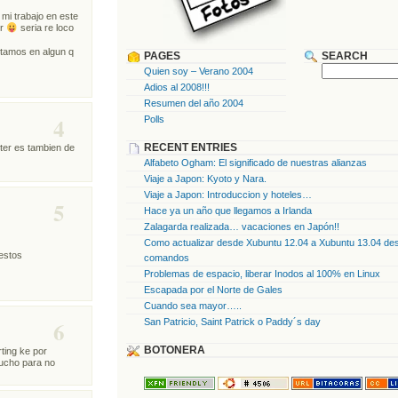
mi trabajo en este
er
seria re loco
stamos en algun q
PAGES
SEARCH
Quien soy – Verano 2004
Adios al 2008!!!
Resumen del año 2004
4
Polls
RECENT ENTRIES
ter es tambien de
Alfabeto Ogham: El significado de nuestras alianzas
Viaje a Japon: Kyoto y Nara.
Viaje a Japon: Introduccion y hoteles…
5
Hace ya un año que llegamos a Irlanda
Zalagarda realizada… vacaciones en Japón!!
Como actualizar desde Xubuntu 12.04 a Xubuntu 13.04 des
 estos
comandos
Problemas de espacio, liberar Inodos al 100% en Linux
Escapada por el Norte de Gales
Cuando sea mayor…..
6
San Patricio, Saint Patrick o Paddy´s day
BOTONERA
ting ke por
mucho para no