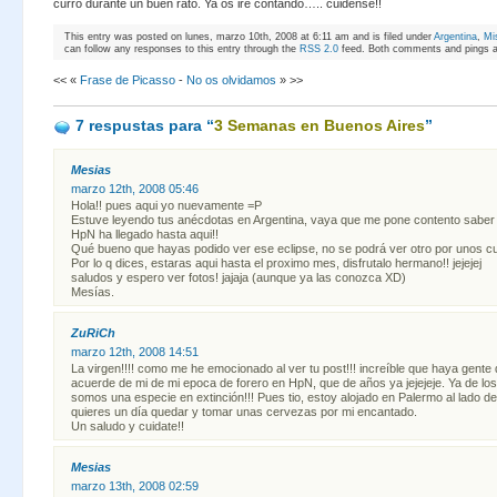
curro durante un buen rato. Ya os iré contando….. cuidense!!
This entry was posted on lunes, marzo 10th, 2008 at 6:11 am and is filed under
Argentina
,
Mi
can follow any responses to this entry through the
RSS 2.0
feed. Both comments and pings ar
<< «
Frase de Picasso
-
No os olvidamos
» >>
7 respustas
para “
3 Semanas en Buenos Aires
”
Mesias
marzo 12th, 2008 05:46
Hola!! pues aqui yo nuevamente =P
Estuve leyendo tus anécdotas en Argentina, vaya que me pone contento saber 
HpN ha llegado hasta aqui!!
Qué bueno que hayas podido ver ese eclipse, no se podrá ver otro por unos 
Por lo q dices, estaras aqui hasta el proximo mes, disfrutalo hermano!! jejejej
saludos y espero ver fotos! jajaja (aunque ya las conozca XD)
Mesías.
ZuRiCh
marzo 12th, 2008 14:51
La virgen!!!! como me he emocionado al ver tu post!!! increíble que haya gente
acuerde de mi de mi epoca de forero en HpN, que de años ya jejejeje. Ya de l
somos una especie en extinción!!! Pues tio, estoy alojado en Palermo al lado de
quieres un día quedar y tomar unas cervezas por mi encantado.
Un saludo y cuidate!!
Mesias
marzo 13th, 2008 02:59