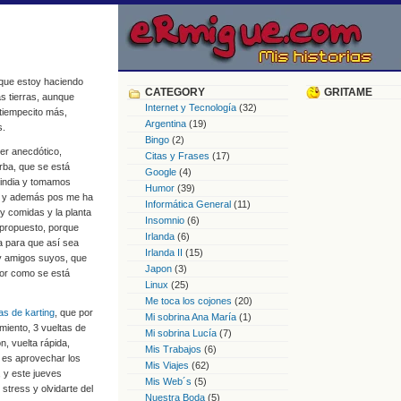
o que estoy haciendo
CATEGORY
GRITAME
s tierras, aunque
Internet y Tecnología
(32)
tiempecito más,
Argentina
(19)
s.
Bingo
(2)
ser anecdótico,
Citas y Frases
(17)
rba, que se está
Google
(4)
a india y tomamos
Humor
(39)
a y además pos me ha
Informática General
(11)
y comidas y la planta
Insomnio
(6)
 propuesto, porque
Irlanda
(6)
a para que así sea
Irlanda II
(15)
a y amigos suyos, que
Japon
(3)
por como se está
Linux
(25)
Me toca los cojones
(20)
as de karting
, que por
Mi sobrina Ana María
(1)
miento, 3 vueltas de
Mi sobrina Lucía
(7)
n, vuelta rápida,
Mis Trabajos
(6)
o es aprovechar los
Mis Viajes
(62)
 y este jueves
Mis Web´s
(5)
stress y olvidarte del
Nuestra Boda
(5)