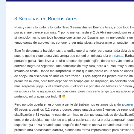
3 Semanas en Buenos Aires
Pues ya así a lo tonto, a lo tonto, llevo 3 semanitas en Buenos Aires, y con todo l
por acá, me parece aun más. Y por lo menos hasta el 2 de Abril me quedo por esta
sintiendolo mucho por toda la gente que tengo por España, por mi me quedaría un 
tengo ganas de aprovechar, conocer y ver más sitios, e integrarme un poquito má
Este fin de semana ha sido más tranquilito que el anterior pero para nada deja de 
puesto que he visto a una vieja amiga que conocí en mi estancía en
Irlanda
, Bárba
portando genia. Nos llevo a un sitio a cenar, tipo pub Inglés, donde servián comid
cerveza negra de Argentina, una combinación muy rara, pero a su vez muy buen
llevado de fiesta. Donde me sorprendio un bar que una planta es un sitio de copas 
de abajo una discoteca de música electrónica!! Ojala salgan los planes que me ha
prometen mucho, pero todo depende del tiempo que se disponga, no adelanto nad
más sorpresa, jejeje. Y el sábado pos vueltecitas y partidas de billares con Sheil
mira que se lo he agradecido en ocasiones, pero más se lo tengo que agradecer 
portando, mil gracias por todo!!!!
Pero no todo queda en eso, con la gente del trabajo nos estamos picando a
carrer
60 pesos argentinos (12 euros y poco), tienes una pista con 3 vueltas de reconoci
clasificación y 31 vueltas, y cuando terminas te dan tus estadísticas de clasificació
control de velocidad, etc. siendo una pista cubierta… por la propia autopista!!! est
espacios, ya se va notando que después de 3 veces uno va tomando más soltura,
promete otra apasionante carrera, siendo una forma impresionante para eliminar el 