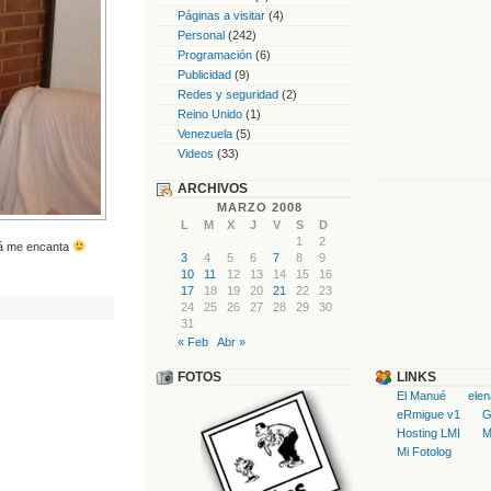
Páginas a visitar
(4)
Personal
(242)
Programación
(6)
Publicidad
(9)
Redes y seguridad
(2)
Reino Unido
(1)
Venezuela
(5)
Videos
(33)
ARCHIVOS
MARZO 2008
L
M
X
J
V
S
D
1
2
tá me encanta
3
4
5
6
7
8
9
10
11
12
13
14
15
16
17
18
19
20
21
22
23
24
25
26
27
28
29
30
31
« Feb
Abr »
FOTOS
LINKS
El Manué
ele
eRmigue v1
G
Hosting LMI
M
Mi Fotolog