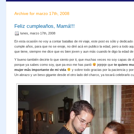
Archive for marzo 17th, 2008
Feliz cumpleaños, Mamá!!!
lunes, marzo 17th, 2008
En esta ocasión no voy a contar batallas de mi viaje, este post es sólo y dedicado
cumple años, para que no se enoje, no diré acá en publico la edad, pero a todo aqu
que tiene, siempre me dice que es bien joven y aun más cuando le digo la edad 
Y bueno también decirte lo que siento por ti, que muchas veces no soy capas de d
porque ya sabes como soy, que pa eso me has parió
jejejeje que
te quiero mu
mujer más importante de mi vida
y sobre todo gracias por la paciencia y po
Un abrazo y un beso gigante desde el otro lado del charco, ya tocará celebrarlo c