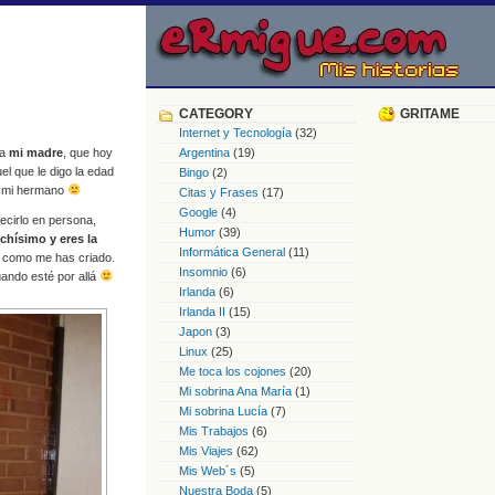
CATEGORY
GRITAME
Internet y Tecnología
(32)
 a
mi madre
, que hoy
Argentina
(19)
el que le digo la edad
Bingo
(2)
de mi hermano
Citas y Frases
(17)
Google
(4)
ecirlo en persona,
Humor
(39)
chísimo y eres la
Informática General
(11)
r como me has criado.
Insomnio
(6)
uando esté por allá
Irlanda
(6)
Irlanda II
(15)
Japon
(3)
Linux
(25)
Me toca los cojones
(20)
Mi sobrina Ana María
(1)
Mi sobrina Lucía
(7)
Mis Trabajos
(6)
Mis Viajes
(62)
Mis Web´s
(5)
Nuestra Boda
(5)