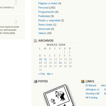
2
Páginas a visitar
(4)
 el cerebro y
Personal
(242)
Programación
(6)
Publicidad
(9)
3
Redes y seguridad
(2)
Reino Unido
(1)
 esta equivocando
Venezuela
(5)
je es demasiado
a chota jejeje
Videos
(33)
ARCHIVOS
MARZO 2008
L
M
X
J
V
S
D
1
2
3
4
5
6
7
8
9
10
11
12
13
14
15
16
17
18
19
20
21
22
23
24
25
26
27
28
29
30
31
« Feb
Abr »
FOTOS
LINKS
El Manué
ele
eRmigue v1
G
Hosting LMI
M
Mi Fotolog