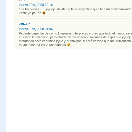
marzo 10th, 2008 19:16
tu y tus frases……jejejeje, dejate de tanto argentina q se te esta achicharrando
vente ya pa´ ca
ZuRiCh
marzo 10th, 2008 21:06
Pedante depende de como lo quieras interpretar, y creo que todo el mundo se
en como la relaciono, pero ahora mismo no tengo ni ganas de explicarlo jejeje
metafórico para escribirlo jejeje y al final pos si será verdad que me achicharrá l
muackasss pa las 2 wuapetonas