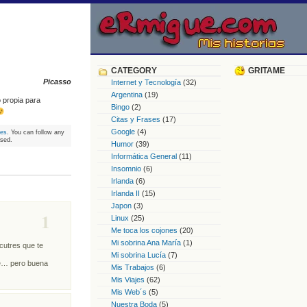
CATEGORY
GRITAME
Picasso
Internet y Tecnología
(32)
Argentina
(19)
to propia para
Bingo
(2)
Citas y Frases
(17)
Google
(4)
ses
. You can follow any
osed.
Humor
(39)
Informática General
(11)
Insomnio
(6)
Irlanda
(6)
Irlanda II
(15)
Japon
(3)
1
Linux
(25)
Me toca los cojones
(20)
Mi sobrina Ana María
(1)
cutres que te
Mi sobrina Lucía
(7)
e… pero buena
Mis Trabajos
(6)
Mis Viajes
(62)
Mis Web´s
(5)
Nuestra Boda
(5)