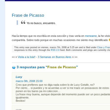
Frase de Picasso
Yo no busco, encuentro.
Hacía tiempo que no escribía en esta sección y tras verla en
meneame
, la he vis
compartirla. Sobre todo porque en muchas ocasiones me siento muy identificado
This entry was posted on viernes, marzo 7th, 2008 at 5:25 am and is filed under
Citas y Fra
responses to this entry through the
RSS 2.0
feed. Both comments and pings are currently cl
<< «
Visita a la Isla!!
-
3 Semanas en Buenos Aires
» >>
3 respustas
para “
Frase de Picasso
”
Lucy
marzo 9th, 2008 15:00
Creo que prefieres que no diga nada sobre lo de Lucy Getafe, no?
Por cierto… si puedes y te acuerdas a ver si me traes un posavasos de estos 
ponen en los bares pa mi coleccion…
La frase muy buena, aunque depende del momento puede ser un poco pedant
igualmente.
Besitos!
yure