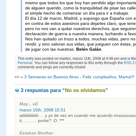
mismo que todos los que hoy han perdido algo importante
de alguien querido, como la tranquilidad de pisar las call
el simple hecho de comenzar un día para ir a trabajar.
El día 12 de marzo, Madrid, y supongo que España con e
en contra de estos asesinos para dejarles claro, que te
pero no nos van a quitar nuestros derechos, que seguire
declaración de guerra a nuestra manera, luchando a favor
Nos han quitado un trozo a todos, muchas vidas, pero n
rendir, y sino valoran sus vidas, que jueguen con éstas,
de jugar con las nuestras.
Belén Galán
.
This entry was posted on martes, marzo 11th, 2008 at 4:48 pm and is fil
Personal
. You can follow any responses to this entry through the
RSS 2.
comments and pings are currently closed.
<< «
3 Semanas en Buenos Aires
-
Feliz cumpleaños, Mamá!!!
3 respustas
para “
No os olvidamos
”
May... xD
marzo 15th, 2008 15:51
aiiiiiiiiiiiiiiiiii…. y yo de vez en cuando me acuerdo muuuuu
ti……….. porke? :O :***
Esteban Brother