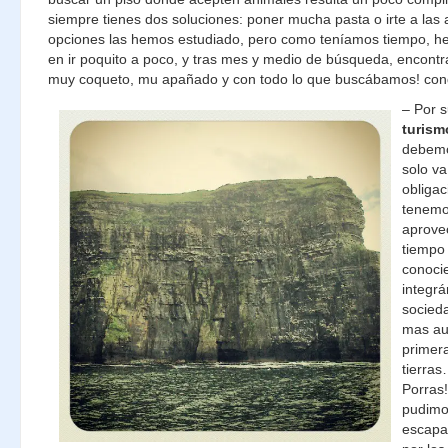
siempre tienes dos soluciones: poner mucha pasta o irte a las
opciones las hemos estudiado, pero como teníamos tiempo, 
en ir poquito a poco, y tras mes y medio de búsqueda, encontr
muy coqueto, mu apañado y con todo lo que buscábamos! conq
– Por 
turism
debemo
solo va
obligac
tenemo
aprove
tiempo 
conoci
integr
socieda
mas au
primera
tierra
Porras
pudimo
escapa