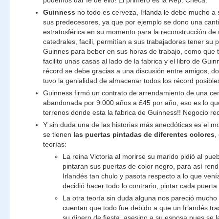
podemos dar fe de ello! El primero es la Rep. Checa.
Guinness
no todo es cerveza, Irlanda le debe mucho a 
sus predecesores, ya que por ejemplo se dono una cant
estratosférica en su momento para la reconstrucción de
catedrales, facili, permitían a sus trabajadores tener su p
Guinnes para beber en sus horas de trabajo, como que 
facilito unas casas al lado de la fabrica y el libro de Gui
récord se debe gracias a una discusión entre amigos, 
tuvo la genialidad de almacenar todos los récord posibles
Guinness firmó un contrato de arrendamiento de una ce
abandonada por 9.000 años a £45 por año, eso es lo que
terrenos donde esta la fabrica de Guinness!! Negocio re
Y sin duda una de las historias más anecdóticas es el mo
se tienen
las puertas pintadas de diferentes colores
,
teorías:
La reina Victoria al morirse su marido pidió al pue
pintaran sus puertas de color negro, para así rendi
Irlandés tan chulo y pasota respecto a lo que vení
decidió hacer todo lo contrario, pintar cada puerta
La otra teoría sin duda alguna nos pareció much
cuentan que todo fue debido a que un Irlandés tra
su dinero de fiesta, asesino a su esposa pues se 