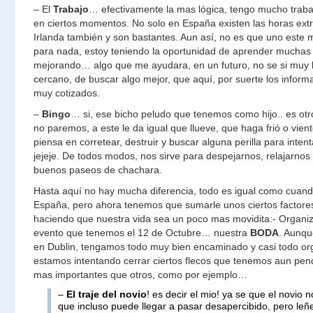
– El
Trabajo
… efectivamente la mas lógica, tengo mucho trab
en ciertos momentos. No solo en España existen las horas extr
Irlanda también y son bastantes. Aun así, no es que uno est
para nada, estoy teniendo la oportunidad de aprender muchas 
mejorando… algo que me ayudara, en un futuro, no se si muy 
cercano, de buscar algo mejor, que aquí, por suerte los inform
muy cotizados.
–
Bingo
… si, ese bicho peludo que tenemos como hijo.. es ot
no paremos, a este le da igual que llueve, que haga frió o vient
piensa en corretear, destruir y buscar alguna perilla para inten
jejeje. De todos modos, nos sirve para despejarnos, relajarnos
buenos paseos de chachara.
Hasta aquí no hay mucha diferencia, todo es igual como cuan
España, pero ahora tenemos que sumarle unos ciertos factore
haciendo que nuestra vida sea un poco mas movidita:- Organiz
evento que tenemos el 12 de Octubre… nuestra
BODA
. Aunqu
en Dublin, tengamos todo muy bien encaminado y casi todo or
estamos intentando cerrar ciertos flecos que tenemos aun pen
mas importantes que otros, como por ejemplo…
–
El traje del novio
! es decir el mio! ya se que el novio 
que incluso puede llegar a pasar desapercibido, pero leñe