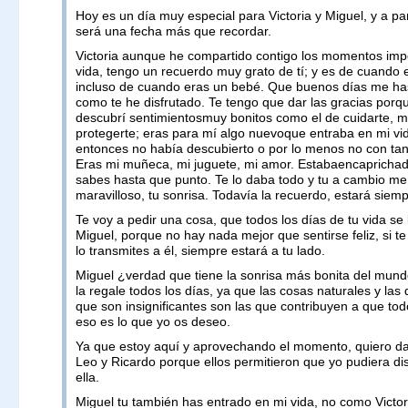
Hoy es un día muy especial para Victoria y Miguel, y a pa
será una fecha más que recordar.
Victoria aunque he compartido contigo los momentos imp
vida, tengo un recuerdo muy grato de tí; y es de cuando
incluso de cuando eras un bebé. Que buenos días me ha
como te he disfrutado. Te tengo que dar las gracias porq
descubrí sentimientosmuy bonitos como el de cuidarte, m
protegerte; eras para mí algo nuevoque entraba en mi vi
entonces no había descubierto o por lo menos no con tan
Eras mi muñeca, mi juguete, mi amor. Estabaencaprichad
sabes hasta que punto. Te lo daba todo y tu a cambio me
maravilloso, tu sonrisa. Todavía la recuerdo, estará siem
Te voy a pedir una cosa, que todos los días de tu vida se 
Miguel, porque no hay nada mejor que sentirse feliz, si te
lo transmites a él, siempre estará a tu lado.
Miguel ¿verdad que tiene la sonrisa más bonita del mund
la regale todos los días, ya que las cosas naturales y la
que son insignificantes son las que contribuyen a que tod
eso es lo que yo os deseo.
Ya que estoy aquí y aprovechando el momento, quiero dar
Leo y Ricardo porque ellos permitieron que yo pudiera dis
ella.
Miguel tu también has entrado en mi vida, no como Victo