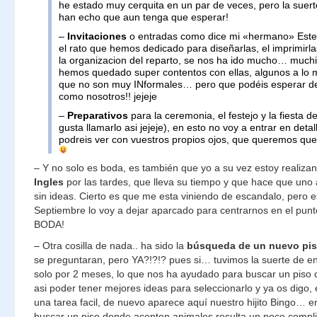
he estado muy cerquita en un par de veces, pero la suerte
han echo que aun tenga que esperar!
–
Invitaciones
o entradas como dice mi «hermano» Esteb
el rato que hemos dedicado para diseñarlas, el imprimirla
la organizacion del reparto, se nos ha ido mucho… muchi
hemos quedado super contentos con ellas, algunos a lo 
que no son muy INformales… pero que podéis esperar d
como nosotros!! jejeje
–
Preparativos
para la ceremonia, el festejo y la fiesta
gusta llamarlo asi jejeje), en esto no voy a entrar en detall
podreis ver con vuestros propios ojos, que queremos que
– Y no solo es boda, es también que yo a su vez estoy realiz
Ingles
por las tardes, que lleva su tiempo y que hace que uno
sin ideas. Cierto es que me esta viniendo de escandalo, pero 
Septiembre lo voy a dejar aparcado para centrarnos en el pun
BODA!
– Otra cosilla de nada.. ha sido la
búsqueda de un nuevo pi
se preguntaran, pero YA?!?!? pues si… tuvimos la suerte de en
solo por 2 meses, lo que nos ha ayudado para buscar un piso
asi poder tener mejores ideas para seleccionarlo y ya os digo, 
una tarea facil, de nuevo aparece aquí nuestro hijito Bingo… en
buscar un piso donde acepten animales resulta un poco comp