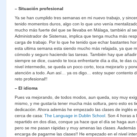
– Situación profesional
Ya se han cumplido tres semanas en mi nuevo trabajo, y sinc
tenido momentos duros, algo con lo que uno venía mentalizado.
mucho más fuerte del que se llevaba en Málaga, también al ser
Administrador de Sistemas, implica que tenga mucha más resp
carga de trabajo. Por lo que he tenido que echar bastantes hor
esta ultima semana esta siendo mucho más relajada, ya que 
cómodo y seguro haciendo las tareas. También hay que añadir
siempre se dice, cuando te toca enfrentarte día a día, te das c
nivel intermedio, se queda un poco corto, toca mejorarlo y po
atención a todo. Aun así… ya os digo… estoy super contento 
reto profesional!!
– El idioma
Pues va mejorando, de todos modos, aun queda, soy muy exi
mismo, y me gustaría tener mucha más soltura, pero esto es t
dedicación. Ahora además he empezado las clases de inglés 
cerca de casa:
The Language in Dublin School
. Son 4 horas a
repartido en dos días, conque ya hace que el día se haga aun 
pero se me pasan rápidas y muy amenas las clases. Aademás
encarga de pagarme las clases!! He empezado en el nivel inte