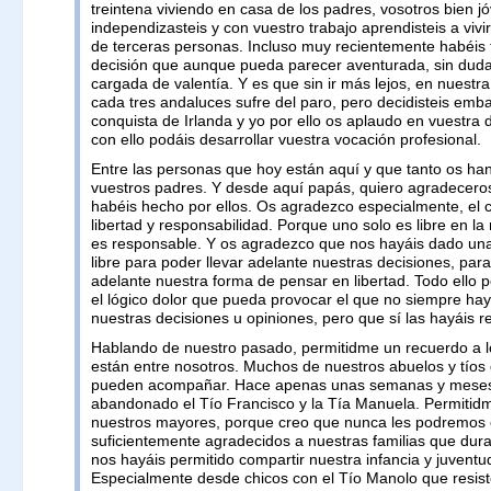
treintena viviendo en casa de los padres, vosotros bien j
independizasteis y con vuestro trabajo aprendisteis a vivi
de terceras personas. Incluso muy recientemente habéis
decisión que aunque pueda parecer aventurada, sin dud
cargada de valentía. Y es que sin ir más lejos, en nuestr
cada tres andaluces sufre del paro, pero decidisteis emba
conquista de Irlanda y yo por ello os aplaudo en vuestra 
con ello podáis desarrollar vuestra vocación profesional.
Entre las personas que hoy están aquí y que tanto os han
vuestros padres. Y desde aquí papás, quiero agradeceros
habéis hecho por ellos. Os agradezco especialmente, el c
libertad y responsabilidad. Porque uno solo es libre en l
es responsable. Y os agradezco que nos hayáis dado una
libre para poder llevar adelante nuestras decisiones, para
adelante nuestra forma de pensar en libertad. Todo ello 
el lógico dolor que pueda provocar el que no siempre ha
nuestras decisiones u opiniones, pero que sí las hayáis r
Hablando de nuestro pasado, permitidme un recuerdo a l
están entre nosotros. Muchos de nuestros abuelos y tíos
pueden acompañar. Hace apenas unas semanas y mese
abandonado el Tío Francisco y la Tía Manuela. Permitid
nuestros mayores, porque creo que nunca les podremos 
suficientemente agradecidos a nuestras familias que dur
nos hayáis permitido compartir nuestra infancia y juventud
Especialmente desde chicos con el Tío Manolo que resis