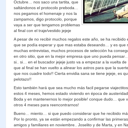
Octubre… nos saco una tartita, que
saltándonos el protocolo preboda…
nos pegamos el homenaje y nos la
zampamos, digo protocolo, porque
vaya a ser que tengamos problemas
al final con el traje/vestido jejeje
A pesar de no recibir muchos regalos este año, se ha recibido 
que se podía esperar y que mas estaba deseando… y es que mi
muchas entrevistas, muchos procesos de selección ha consegu
en otro sitio, que en la mejor empresa que uno pueda pensar
si.. si… en el buscador jejeje justo va a empezar a la vuelta de
que al final se han vuelto a alinear los astros para que la suert
que nos cuadre todo!! Cierta envidia sana se tiene jejeje, es qu
pelotazo!!
Esto también hará que sea mucho más facil pegarse viajectitos
estos 4 meses, hemos estado viviendo en época de austerida
Boda y en mantenernos lo mejor posible! conque dudo… que v
otros 4 meses para reencontrarnos!
Bueno… miento… si que puedo considerar que he recibido más
Por lo pronto, ya se están empezando a confirmar las primeras 
amigos y familiares en noviembre.. Joselito y de Marta, y en N