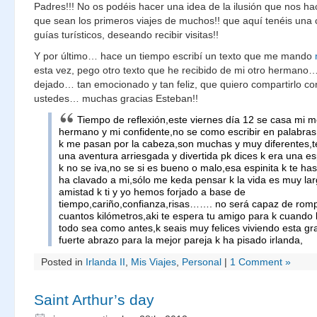
Padres!!! No os podéis hacer una idea de la ilusión que nos h
que sean los primeros viajes de muchos!! que aquí tenéis una
guías turísticos, deseando recibir visitas!!
Y por último… hace un tiempo escribí un texto que me mando
esta vez, pego otro texto que he recibido de mi otro herman
dejado… tan emocionado y tan feliz, que quiero compartirlo co
ustedes… muchas gracias Esteban!!
Tiempo de reflexión,este viernes día 12 se casa mi 
hermano y mi confidente,no se como escribir en palabra
k me pasan por la cabeza,son muchas y muy diferentes,te 
una aventura arriesgada y divertida pk dices k era una esp
k no se iva,no se si es bueno o malo,esa espinita k te ha
ha clavado a mi,sólo me keda pensar k la vida es muy larg
amistad k ti y yo hemos forjado a base de
tiempo,cariño,confianza,risas……. no será capaz de rom
cuantos kilómetros,aki te espera tu amigo para k cuando 
todo sea como antes,k seais muy felices viviendo esta gr
fuerte abrazo para la mejor pareja k ha pisado irlanda,
Posted in
Irlanda II
,
Mis Viajes
,
Personal
|
1 Comment »
Saint Arthur’s day