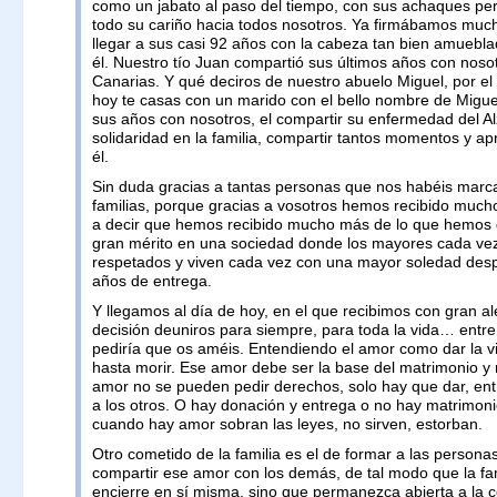
como un jabato al paso del tiempo, con sus achaques pe
todo su cariño hacia todos nosotros. Ya firmábamos muc
llegar a sus casi 92 años con la cabeza tan bien amuebla
él. Nuestro tío Juan compartió sus últimos años con nosot
Canarias. Y qué deciros de nuestro abuelo Miguel, por el c
hoy te casas con un marido con el bello nombre de Migue
sus años con nosotros, el compartir su enfermedad del Alz
solidaridad en la familia, compartir tantos momentos y ap
él.
Sin duda gracias a tantas personas que nos habéis marc
familias, porque gracias a vosotros hemos recibido much
a decir que hemos recibido mucho más de lo que hemos 
gran mérito en una sociedad donde los mayores cada v
respetados y viven cada vez con una mayor soledad des
años de entrega.
Y llegamos al día de hoy, en el que recibimos con gran al
decisión deuniros para siempre, para toda la vida… entre
pediría que os améis. Entendiendo el amor como dar la vi
hasta morir. Ese amor debe ser la base del matrimonio y n
amor no se pueden pedir derechos, solo hay que dar, entr
a los otros. O hay donación y entrega o no hay matrimon
cuando hay amor sobran las leyes, no sirven, estorban.
Otro cometido de la familia es el de formar a las persona
compartir ese amor con los demás, de tal modo que la fam
encierre en sí misma, sino que permanezca abierta a la 