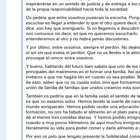
inspirándose en un sentido de justicia y de entrega a los 
de la propia responsabilidad hacia toda la sociedad.
Os pediría que entre vosotros pusierais la escucha. Porq
escuchar es llegar a entender lo que el otro quiere decir, 
dice, eso hay que averiguarlo. Si no llegamos a descubrir 
nos comunica sin decir, es que no queremos escucharlo. 
entenderemos al otro y no habrá jamás discusiones.
Y por último, entre vosotros, siempre el perdón. No dejé
el sol sin que exista el perdón. Que no os llevéis a la al
provoque el rencor entre vosotros.
Y bueno, hablando del futuro bien sabéis que uno de los 
principales del matrimonio es el formar una familia. Así
invitaros a que me hagáis tito en cuanto os sea posible. 
de esto, saber que no os casáis solos sino que formamos
unión de familia de familias que unidos creamos esta soc
También os pediría que en la familia veáis el sentido de l
es que no estamos solos. Hemos tenido la suerte de nacer
mundo enriquecido. Hemos podido recibir una educación
formación, no nos ha faltado el alimento en el plato para 
de al menos tres comidas diarias. Y hemos podido emigra
cuando a muy pocos kilómetros de aquí muchos inmigran
literalmente su vida para poder comer y darle alimento a s
Por eso os pido que tengáis presente la Solidaridad como