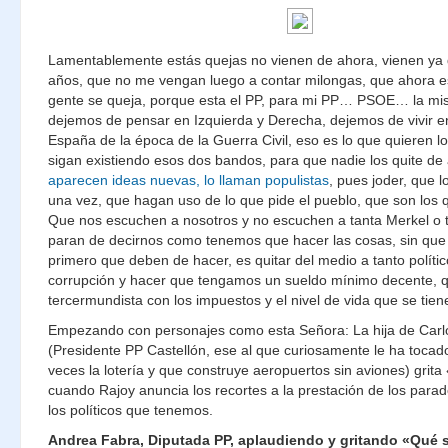
Lamentablemente estás quejas no vienen de ahora, vienen y
años, que no me vengan luego a contar milongas, que ahora e
gente se queja, porque esta el PP, para mi PP… PSOE… la mi
dejemos de pensar en Izquierda y Derecha, dejemos de vivir e
España de la época de la Guerra Civil, eso es lo que quieren lo
sigan existiendo esos dos bandos, para que nadie los quite de
aparecen ideas nuevas, lo llaman populistas
, pues joder, que l
una vez, que hagan uso de lo que pide el pueblo, que son los q
Que nos escuchen a nosotros y no escuchen a tanta Merkel o 
paran de decirnos como tenemos que hacer las cosas, sin que 
primero que deben de hacer, es quitar del medio a tanto político
corrupción y hacer que tengamos un sueldo mínimo decente, q
tercermundista con los impuestos y el nivel de vida que se tien
Empezando con personajes como esta Señora: La hija de Carl
(Presidente PP Castellón, ese al que curiosamente le ha tocad
veces la lotería y que construye aeropuertos sin aviones) grit
cuando Rajoy anuncia los recortes a la prestación de los par
los políticos que tenemos.
Andrea Fabra, Diputada PP, aplaudiendo y gritando «Qué 