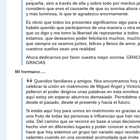
pequeña, sino a través de ella y sobre todo por meritos p
considero que eres el causante de que su sonrisa ahora
y más luminosa, lo que te agradezco enormemente.
Es obvio que todos los presentes significamos algo para 
habéis querido que participemos de una manera u otra en
que os digo y me tomo la libertad de representar a todos
estamos, que deseamos poder felicitaros muchos, muchí
que siempre os veamos juntos, felices y llenos de amor, 
vuestros sueños sean una realidad.
Ahora dedicarnos por favor vuestra mejor sonrisa. GR
GRACIAS
Mi hermano….
Queridos familiares y amigos. Nos encontramos hoy 
celebrar la unión en matrimonio de Miguel Ángel y Victor
pidieron el poder dirigiros unas palabras en esta emotiva
aquí estoy sin esperar aburriros demasiado. Permitidme 
desde el pasado, desde el presente y hacia el futuro.
Si estáis aquí hoy para uniros en matrimonio es gracias a 
sois fruto de todas las personas e influencias que han rec
vida. Del camino que se recorre en base a unas decision
hecho vivir en diferentes lugares y poder conocer a muc
hace que hoy estemos un grupo tan variado aquí reunido.
valientes cuando en una sociedad acomodada que invita 