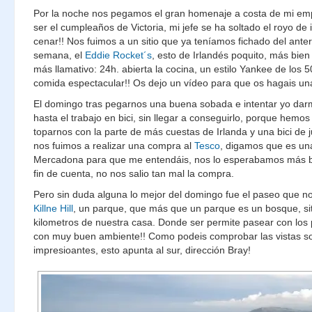
Por la noche nos pegamos el gran homenaje a costa de mi em
ser el cumpleaños de Victoria, mi jefe se ha soltado el royo de 
cenar!! Nos fuimos a un sitio que ya teníamos fichado del anteri
semana, el
Eddie Rocket´s
, esto de Irlandés poquito, más bien
más llamativo: 24h. abierta la cocina, un estilo Yankee de los 5
comida espectacular!! Os dejo un vídeo para que os hagais una
El domingo tras pegarnos una buena sobada e intentar yo da
hasta el trabajo en bici, sin llegar a conseguirlo, porque hemos
toparnos con la parte de más cuestas de Irlanda y una bici de 
nos fuimos a realizar una compra al
Tesco
, digamos que es un
Mercadona para que me entendáis, nos lo esperabamos más b
fin de cuenta, no nos salio tan mal la compra.
Pero sin duda alguna lo mejor del domingo fue el paseo que 
Killne Hill
, un parque, que más que un parque es un bosque, s
kilometros de nuestra casa. Donde ser permite pasear con los 
con muy buen ambiente!! Como podeis comprobar las vistas s
impresioantes, esto apunta al sur, dirección Bray!