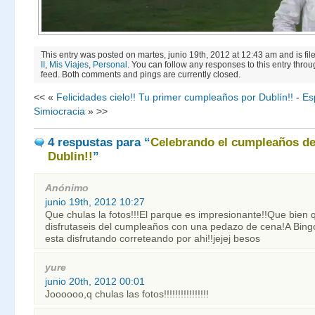
This entry was posted on martes, junio 19th, 2012 at 12:43 am and is fi
II
,
Mis Viajes
,
Personal
. You can follow any responses to this entry thro
feed. Both comments and pings are currently closed.
<< «
Felicidades cielo!! Tu primer cumpleaños por Dublín!!
-
Es
Simiocracia
» >>
4 respustas
para “
Celebrando el cumpleaños de
Dublin!!
”
Anónimo
junio 19th, 2012 10:27
Que chulas la fotos!!!El parque es impresionante!!Que bien 
disfrutaseis del cumpleaños con una pedazo de cena!A Bingo
esta disfrutando correteando por ahi!!jejej besos
yure
junio 20th, 2012 00:01
Joooooo,q chulas las fotos!!!!!!!!!!!!!!!!