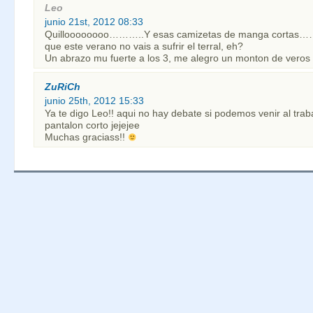
Leo
junio 21st, 2012 08:33
Quilloooooooo………..Y esas camizetas de manga cortas
que este verano no vais a sufrir el terral, eh?
Un abrazo mu fuerte a los 3, me alegro un monton de veros 
ZuRiCh
junio 25th, 2012 15:33
Ya te digo Leo!! aqui no hay debate si podemos venir al trab
pantalon corto jejejee
Muchas graciass!!