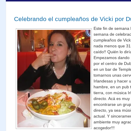
Celebrando el cumpleaños de Vicki por Du
Este fin de semana h
semana de celebrac
cumpleaños de Vick
nada menos que 31 
caído!! Quién lo dirí
Empezamos dando u
por el centro de Du
en un bar de Temple
tomarnos unas cerv
Irlandesas y hacer 
hambre, en un pub t
tierra, con música I
directo. Acá es muy
encontrarse un gru
directo, ya sea músi
actual. Y sincerame
ambiente muy agrad
acogedor!!!