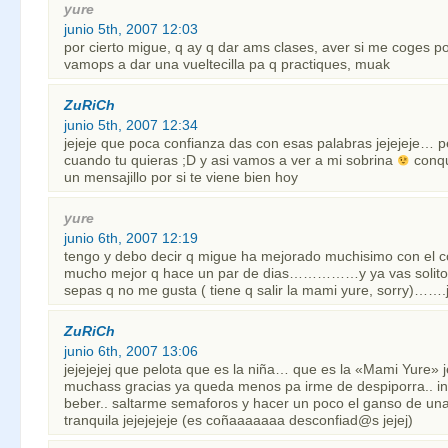
yure
junio 5th, 2007 12:03
por cierto migue, q ay q dar ams clases, aver si me coges p
vamops a dar una vueltecilla pa q practiques, muak
ZuRiCh
junio 5th, 2007 12:34
jejeje que poca confianza das con esas palabras jejejeje… 
cuando tu quieras ;D y asi vamos a ver a mi sobrina
conq
un mensajillo por si te viene bien hoy
yure
junio 6th, 2007 12:19
tengo y debo decir q migue ha mejorado muchisimo con el co
mucho mejor q hace un par de dias……………y ya vas solito!!!
sepas q no me gusta ( tiene q salir la mami yure, sorry)…….
ZuRiCh
junio 6th, 2007 13:06
jejejejej que pelota que es la niña… que es la «Mami Yure» j
muchass gracias ya queda menos pa irme de despiporra.. i
beber.. saltarme semaforos y hacer un poco el ganso de un
tranquila jejejejeje (es coñaaaaaaa desconfiad@s jejej)