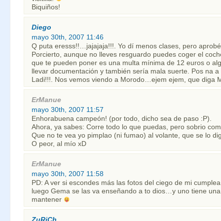
Biquiños!
Diego
mayo 30th, 2007 11:46
Q puta eresss!!…jajajaja!!!. Yo dí menos clases, pero aprobé 
Porcierto, aunque no lleves resguardo puedes coger el coc
que te pueden poner es una multa mínima de 12 euros o alg
llevar documentación y también sería mala suerte. Pos na a d
Ladi!!!. Nos vemos viendo a Morodo…ejem ejem, que diga 
ErManue
mayo 30th, 2007 11:57
Enhorabuena campeón! (por todo, dicho sea de paso :P).
Ahora, ya sabes: Corre todo lo que puedas, pero sobrio com
Que no te vea yo pimplao (ni fumao) al volante, que se lo di
O peor, al mío xD
ErManue
mayo 30th, 2007 11:58
PD: A ver si escondes más las fotos del ciego de mi cumple
luego Gema se las va enseñando a to dios…y uno tiene un
mantener
ZuRiCh