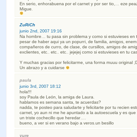
En serio, enhorabuena por el carnet y por ser tio,… eze pe
Migue.
ZuRiCh
junio 2nd, 2007 19:16
Na hombre… tu pasa sin problema y como si estuvieses en t
pesar de haber aqui ya un popurri, de familia, amigos, enem
compañeros de curro, de clase, de cursillos, amigos de amigo
exclientes, etc.. etc.. etc.. jejejej como si estuvieses en tu cas
Y muchas gracias por felicitarme, una forma muuu original ;D
Un abrazo y a cuidarse
paula
junio 3rd, 2007 18:12
hola!!!
soy Paula de León, la amiga de Laura.
hablamos es semana santa, te acuerdas?
nadda, te posteo para saludarte y felicitarte por tu recien es
carnet, yo aun ni me he apuntado a la autoescuela y es que 
un triste cochecillo que heredar….
bueno, a ver si en verano bajo a veros.un besillo
yure