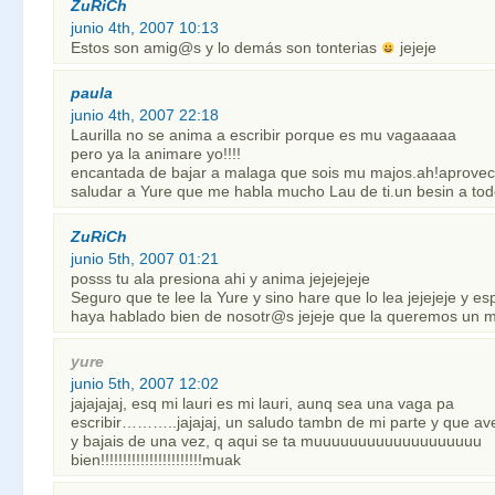
ZuRiCh
junio 4th, 2007 10:13
Estos son amig@s y lo demás son tonterias
jejeje
paula
junio 4th, 2007 22:18
Laurilla no se anima a escribir porque es mu vagaaaaa
pero ya la animare yo!!!!
encantada de bajar a malaga que sois mu majos.ah!aprove
saludar a Yure que me habla mucho Lau de ti.un besin a tod
ZuRiCh
junio 5th, 2007 01:21
posss tu ala presiona ahi y anima jejejejeje
Seguro que te lee la Yure y sino hare que lo lea jejejeje y es
haya hablado bien de nosotr@s jejeje que la queremos un 
yure
junio 5th, 2007 12:02
jajajajaj, esq mi lauri es mi lauri, aunq sea una vaga pa
escribir………..jajajaj, un saludo tambn de mi parte y que ave
y bajais de una vez, q aqui se ta muuuuuuuuuuuuuuuuuuu
bien!!!!!!!!!!!!!!!!!!!!!!!muak