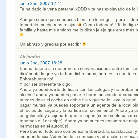
junio 2nd, 2007 12:41
Te ha dado la vena paternal xDDD y te has explayado de lo li
Aunque sobre que conduces bien.. no lo niego… pero… deb
tomartelo mucho mas relajao
Como todoooo!!! Te lo digo y
familia y hasta mis amigos me lo dicen jejeje que eres más 
Un abrazo y gracias por escribr
Alejandro
junio 2nd, 2007 18:28
Bueno, bueno sin meterme en conversaciones entre familiar
diciéndote lo que ya te han dicho todos, pero es lo que toca o
Enhorabuena tio!
Y por ser diferente te digo:
Ahora ya puedes irte de fiesta con los colegas y no probar n
alcohol! ahora ya puedes pasarte horas buscando aparcami
puedes dejar el coche en doble fila y que se lo lleve la grua
pagar multas! ya puedes soportar a un agente de la local pi
el recibo del seguro y la partida de naciemiento!. Ahora ya 
un golpecito y acojonarte que te cagas (como suele pasar 
tenemos el 1er golpe). Ahora ya no puedes encontrarte muj
hermosas en el autobús!
Pero bueno, todo eso compensa la libertad, la satisfacción y 
independencia (Además de la emoción y adrenalina en ocas