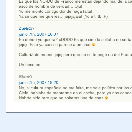
Es que los NO-DO de Franco me están dejando mal de la c
asco de hombre de verdad… Ojú!
Yo me monto contigo donde haga falta!
Ya sé que me quieres… jajajajaja! (Yo a tí tb :P)
ZuRiCh
junio 7th, 2007 16:07
En donde yo quiera? xDDDD Es que sino lo soltaba no serí
jejeje Esto ya casi se parece a un chat
CulturiZate mueee jejej pero que no se te pege na del Fraqui
Un besotee
BlanKi
junio 7th, 2007 18:20
No, si cultura española no me falta, me sale política por las o
Cielo, hablaba de montarme en el coche, pero ya nos con
Habría sido raro que no soltaras una de esas