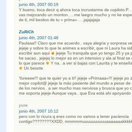
junio 4th, 2007 00:19
Y bueno, toca decir q ahora toca incrustarme de copiloto:P…
vas mejorando un monton…..me laegro mucho y no ke esp
de ti, mil besitos de tu » prima»…..jajajajaja
ZuRiCh
junio 4th, 2007 01:48
Paulaaa!! Claro que me acuerdo.. vaya alegria y sorpresa ve
jejeje y sobre to que te animes a escribir, que ni Laura ha s
escribir aun aqui
jejeje Tu tranquila que yo tengo 25 y ya p
he sacao.. jejejej lo mejor es en un intensivo y ala al final se
lo que parece
Y na.. a ver si bajas con Laurita y te ens
Un besote
Yureeee!!! que te quier yo a ti!! jejeje «Primaaa»!!! jejeje po 
mejor copilot@ jejeje la más pasiente del mundo a pesar de
de los nervios.. a ser mucho mas nerviosa y brusca que yo
me soporta jejeje Aunque vaya.. que Eva está ahi apoyando 
yure
junio 4th, 2007 10:12
pero con lo ricura q eres como no vamos a tener paciencia
contigo????????XXDD, mmmmmuuuuuuuuuuaaaaaaakkkkk