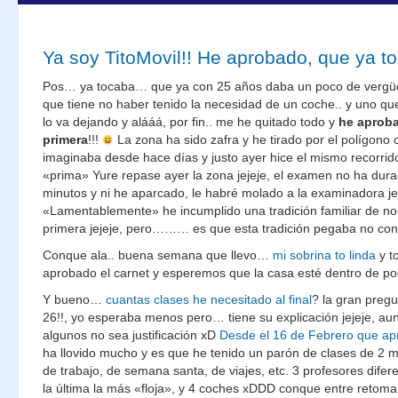
Ya soy TitoMovil!! He aprobado, que ya 
Pos… ya tocaba… que ya con 25 años daba un poco de vergüe
que tiene no haber tenido la necesidad de un coche.. y uno qu
lo va dejando y alááá, por fin.. me he quitado todo y
he aproba
primera
!!!
La zona ha sido zafra y he tirado por el polígon
imaginaba desde hace días y justo ayer hice el mismo recorrid
«prima» Yure repase ayer la zona jejeje, el examen no ha dur
minutos y ni he aparcado, le habré molado a la examinadora je
«Lamentablemente» he incumplido una tradición familiar de no
primera jejeje, pero……… es que esta tradición pegaba no cont
Conque ala.. buena semana que llevo…
mi sobrina to linda
y t
aprobado el carnet y esperemos que la casa esté dentro de p
Y bueno…
cuantas clases he necesitado al final
? la gran pregu
26!!, yo esperaba menos pero… tiene su explicación jejeje, au
algunos no sea justificación xD
Desde el 16 de Febrero que apr
ha llovido mucho y es que he tenido un parón de clases de 2 
de trabajo, de semana santa, de viajes, etc. 3 profesores difer
la última la más «floja», y 4 coches xDDD conque entre retom