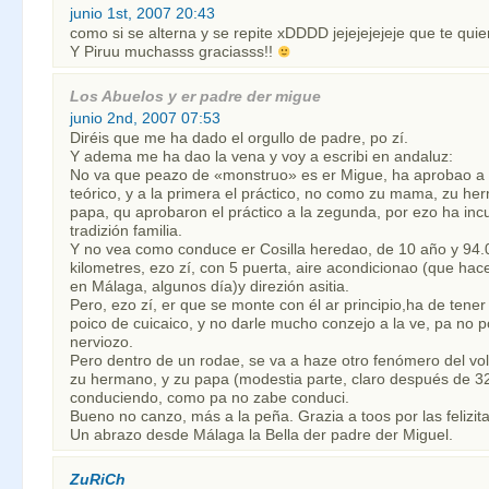
junio 1st, 2007 20:43
como si se alterna y se repite xDDDD jejejejejeje que te quie
Y Piruu muchasss graciasss!!
Los Abuelos y er padre der migue
junio 2nd, 2007 07:53
Diréis que me ha dado el orgullo de padre, po zí.
Y adema me ha dao la vena y voy a escribi en andaluz:
No va que peazo de «monstruo» es er Migue, ha aprobao a l
teórico, y a la primera el práctico, no como zu mama, zu he
papa, qu aprobaron el práctico a la zegunda, por ezo ha inc
tradizión familia.
Y no vea como conduce er Cosilla heredao, de 10 año y 94.
kilometres, ezo zí, con 5 puerta, aire acondicionao (que ha
en Málaga, algunos día)y direzión asitia.
Pero, ezo zí, er que se monte con él ar principio,ha de tene
poico de cuicaico, y no darle mucho conzejo a la ve, pa no p
nerviozo.
Pero dentro de un rodae, se va a haze otro fenómero del vo
zu hermano, y zu papa (modestia parte, claro después de 3
conduciendo, como pa no zabe conduci.
Bueno no canzo, más a la peña. Grazia a toos por las felizit
Un abrazo desde Málaga la Bella der padre der Miguel.
ZuRiCh