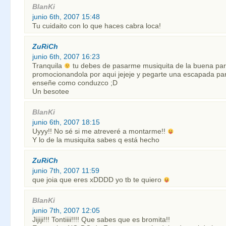
BlanKi
junio 6th, 2007 15:48
Tu cuidaito con lo que haces cabra loca!
ZuRiCh
junio 6th, 2007 16:23
Tranquila
tu debes de pasarme musiquita de la buena para
promocionandola por aqui jejeje y pegarte una escapada pa
enseñe como conduzco ;D
Un besotee
BlanKi
junio 6th, 2007 18:15
Uyyy!! No sé si me atreveré a montarme!!
Y lo de la musiquita sabes q está hecho
ZuRiCh
junio 7th, 2007 11:59
que joia que eres xDDDD yo tb te quiero
BlanKi
junio 7th, 2007 12:05
Jijiji!!! Tontiiii!!!! Que sabes que es bromita!!