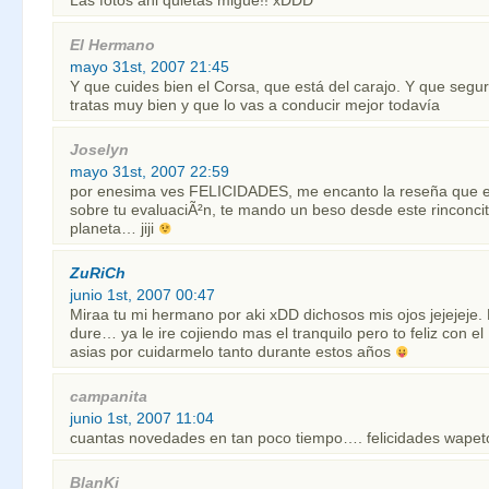
Las fotos ahi quietas migue!! xDDD
El Hermano
mayo 31st, 2007 21:45
Y que cuides bien el Corsa, que está del carajo. Y que segur
tratas muy bien y que lo vas a conducir mejor todavía
Joselyn
mayo 31st, 2007 22:59
por enesima ves FELICIDADES, me encanto la reseña que es
sobre tu evaluaciÃ²n, te mando un beso desde este rinconcit
planeta… jiji
ZuRiCh
junio 1st, 2007 00:47
Miraa tu mi hermano por aki xDD dichosos mis ojos jejejeje.
dure… ya le ire cojiendo mas el tranquilo pero to feliz con e
asias por cuidarmelo tanto durante estos años
campanita
junio 1st, 2007 11:04
cuantas novedades en tan poco tiempo…. felicidades wape
BlanKi