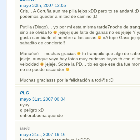
mayo 30th, 2007 12:05
Cris… A Coruña aun me pilla lejos xDD pero to se andará ;D 
podemos quedar a mitad de camino ;D
Putilla (Diego)… yo por mi esta misma tarde7noche de tranq
sino se olvida to
jejejej que falta de ganas no es jejeje 
gusta cambiarle el nombre a las cosas
«A tope Gas» jejeje
sabadito de concierto!!
Manuééé… muchas gracias
tu tranquilo que algo de ca
jejeje, aunque vaya hay fotos muy curiosas tuyas tb con el t
velocidad
jejeje. Sobre la PD… tio es que ese día fue mort
no se puede esconder
Muchas graciasss por la felicitación a tod@s ;D
PLG
mayo 31st, 2007 00:04
uyuy
q peligro xD
enhorabuena querido
lavic
mayo 31st, 2007 16:16