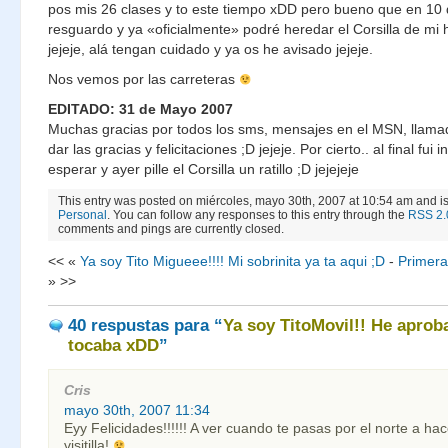
pos mis 26 clases y to este tiempo xDD pero bueno que en 10 
resguardo y ya «oficialmente» podré heredar el Corsilla de mi
jejeje, alá tengan cuidado y ya os he avisado jejeje.
Nos vemos por las carreteras
EDITADO: 31 de Mayo 2007
Muchas gracias por todos los sms, mensajes en el MSN, llamad
dar las gracias y felicitaciones ;D jejeje. Por cierto.. al final fui
esperar y ayer pille el Corsilla un ratillo ;D jejejeje
This entry was posted on miércoles, mayo 30th, 2007 at 10:54 am and is
Personal
. You can follow any responses to this entry through the
RSS 2.
comments and pings are currently closed.
<< «
Ya soy Tito Migueee!!!! Mi sobrinita ya ta aqui ;D
-
Primera
» >>
40 respustas
para “
Ya soy TitoMovil!! He aprob
tocaba xDD
”
Cris
mayo 30th, 2007 11:34
Eyy Felicidades!!!!!! A ver cuando te pasas por el norte a ha
visitilla!