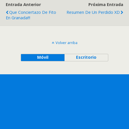
Entrada Anterior
Próxima Entrada
Que Conciertazo De Fito
Resumen De Un Perdido XD
En Granada!!!
Volver arriba
Móvil
Escritorio