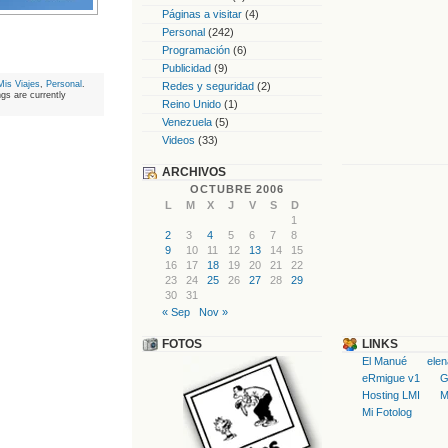
Páginas a visitar
(4)
Personal
(242)
Programación
(6)
Publicidad
(9)
Mis Viajes
,
Personal
.
Redes y seguridad
(2)
s are currently
Reino Unido
(1)
Venezuela
(5)
Videos
(33)
ARCHIVOS
OCTUBRE 2006
L
M
X
J
V
S
D
1
2
3
4
5
6
7
8
9
10
11
12
13
14
15
16
17
18
19
20
21
22
23
24
25
26
27
28
29
30
31
« Sep
Nov »
FOTOS
LINKS
El Manué
ele
eRmigue v1
G
Hosting LMI
M
Mi Fotolog