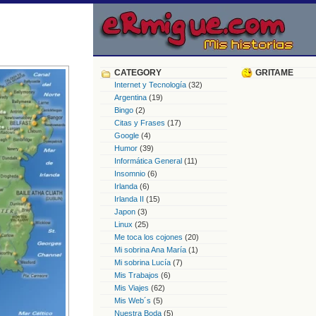
CATEGORY
GRITAME
Internet y Tecnología
(32)
Argentina
(19)
Bingo
(2)
Citas y Frases
(17)
Google
(4)
Humor
(39)
Informática General
(11)
Insomnio
(6)
Irlanda
(6)
Irlanda II
(15)
Japon
(3)
Linux
(25)
Me toca los cojones
(20)
Mi sobrina Ana María
(1)
Mi sobrina Lucía
(7)
Mis Trabajos
(6)
Mis Viajes
(62)
Mis Web´s
(5)
Nuestra Boda
(5)