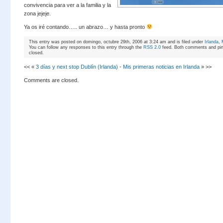
convivencia para ver a la familia y la
zona jejeje.
Ya os iré contando….. un abrazo… y hasta pronto
This entry was posted on domingo, octubre 29th, 2006 at 3:24 am and is filed under
Irlanda
,
You can follow any responses to this entry through the
RSS 2.0
feed. Both comments and ping
closed.
<< «
3 días y next stop Dublín (Irlanda)
-
Mis primeras noticias en Irlanda
» >>
Comments are closed.