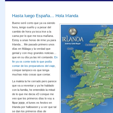
Hasta luego España… Hola Irlanda
Bueno seré corto que ya va siendo
hora, tengo sueño y a pesar del
cambio de hora ya toca irse a la
cama por lo que me toca mañana.
Estoy a unas horas de irme ya para
Irlanda… Me pasado primero unos
días en Málaga y la verdad que
genial y con muy grandes noticias…
que en su día ya las iré contando.
En
fin ya os conte todo lo que podía
contar de los preparativos del viaje
,
conque tampoco es que tenga
muchas más cosas que contar.
La maleta la he cerrado pero parece
que va a reventar y ya he hablado
con la familia, he entendido la mitad
de lo que me decia xD conque me
veo que los primeros días lo voy a
flipar jejeje, el lunes es festivo en
Irlanda por halloween y a ver que tal
se dan los primeros días de