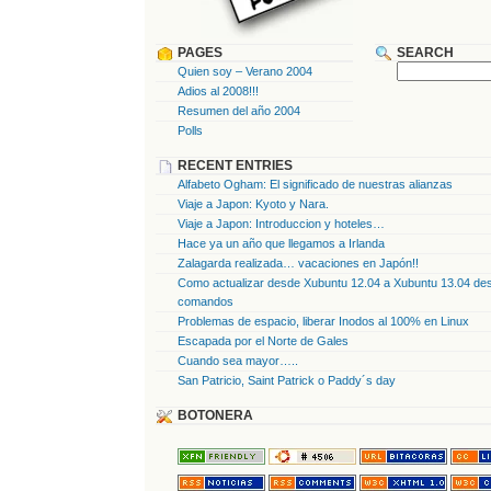
PAGES
SEARCH
Quien soy – Verano 2004
Adios al 2008!!!
Resumen del año 2004
Polls
RECENT ENTRIES
Alfabeto Ogham: El significado de nuestras alianzas
Viaje a Japon: Kyoto y Nara.
Viaje a Japon: Introduccion y hoteles…
Hace ya un año que llegamos a Irlanda
Zalagarda realizada… vacaciones en Japón!!
Como actualizar desde Xubuntu 12.04 a Xubuntu 13.04 des
comandos
Problemas de espacio, liberar Inodos al 100% en Linux
Escapada por el Norte de Gales
Cuando sea mayor…..
San Patricio, Saint Patrick o Paddy´s day
BOTONERA