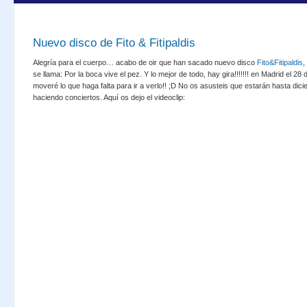
Nuevo disco de Fito & Fitipaldis
Alegría para el cuerpo… acabo de oir que han sacado nuevo disco
Fito&Fitipaldis
,
se llama: Por la boca vive el pez. Y lo mejor de todo, hay gira!!!!!!! en Madrid el 28
moveré lo que haga falta para ir a verlo!! ;D No os asusteis que estarán hasta dic
haciendo conciertos. Aquí os dejo el videoclip: