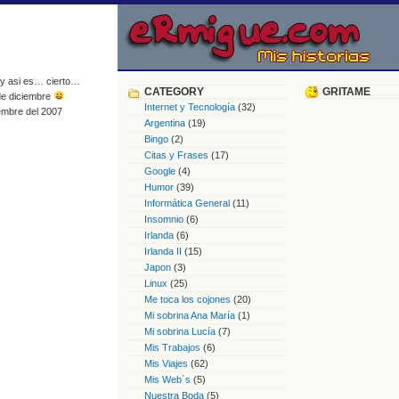
 y asi es… cierto…
CATEGORY
GRITAME
 de diciembre
Internet y Tecnología
(32)
iembre del 2007
Argentina
(19)
Bingo
(2)
Citas y Frases
(17)
Google
(4)
Humor
(39)
Informática General
(11)
Insomnio
(6)
Irlanda
(6)
Irlanda II
(15)
Japon
(3)
Linux
(25)
Me toca los cojones
(20)
Mi sobrina Ana María
(1)
Mi sobrina Lucía
(7)
Mis Trabajos
(6)
Mis Viajes
(62)
Mis Web´s
(5)
Nuestra Boda
(5)