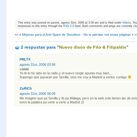
This entry was posted on jueves, agosto 31st, 2006 at 3:30 am and is filed under
Videos
. Yo
responses to this entry through the
RSS 2.0
feed. Both comments and pings are currently cl
<< «
Mejoras para el Anti-Spam de Shoutbox
-
No te pierdas ver estas páginas
» >
2 respustas
para “
Nuevo disco de Fito & Fitipaldis
”
PRLTX
agosto 31st, 2006 03:58
siiiiiiiiiiii
Yo tb lo he oido en la radio,y el nuevo single apunta muy bien…
Supongo que pasaran por Sevilla..sino me voy a Madrid a verlos contigo
ZuRiCh
agosto 31st, 2006 06:09
Me imagino que pa Sevilla y tb pa Málaga, pero en la web solo tienen las de es
tomo la palabra pa venir a verlo a Madrid ;D