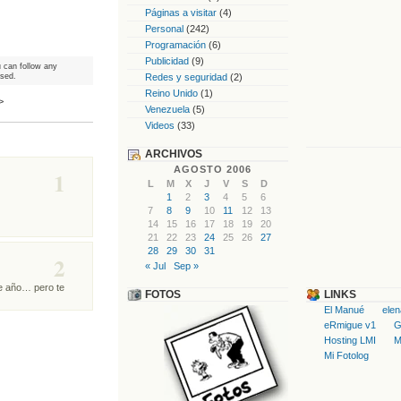
Páginas a visitar
(4)
Personal
(242)
Programación
(6)
Publicidad
(9)
u can follow any
osed.
Redes y seguridad
(2)
Reino Unido
(1)
>
Venezuela
(5)
Videos
(33)
ARCHIVOS
AGOSTO 2006
1
L
M
X
J
V
S
D
1
2
3
4
5
6
7
8
9
10
11
12
13
14
15
16
17
18
19
20
21
22
23
24
25
26
27
28
29
30
31
2
« Jul
Sep »
te año… pero te
FOTOS
LINKS
El Manué
ele
eRmigue v1
G
Hosting LMI
M
Mi Fotolog