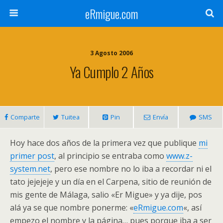
eRmigue.com
3 Agosto 2006
Ya Cumplo 2 Años
Comparte
Tuitea
Pin
Envía
SMS
Hoy hace dos años de la primera vez que publique
mi
primer post
, al principio se entraba como
www.z-
system.net
, pero ese nombre no lo iba a recordar ni el
tato jejejeje y un día en el Carpena, sitio de reunión de
mis gente de Málaga, salio «Er Migue» y ya dije, pos
alá ya se que nombre ponerme: «
eRmigue.com
«, así
empezo el nombre y la página… pues porque iba a ser