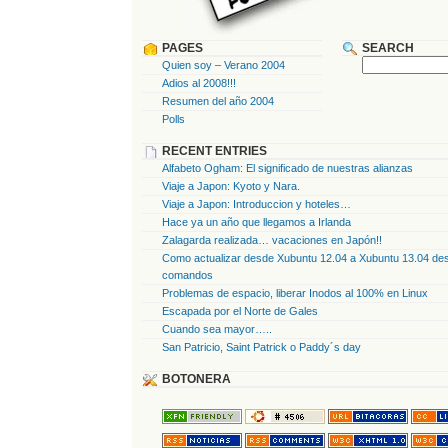
PAGES
SEARCH
Quien soy – Verano 2004
Adios al 2008!!!
Resumen del año 2004
Polls
RECENT ENTRIES
Alfabeto Ogham: El significado de nuestras alianzas
Viaje a Japon: Kyoto y Nara.
Viaje a Japon: Introduccion y hoteles…
Hace ya un año que llegamos a Irlanda
Zalagarda realizada… vacaciones en Japón!!
Como actualizar desde Xubuntu 12.04 a Xubuntu 13.04 des
comandos
Problemas de espacio, liberar Inodos al 100% en Linux
Escapada por el Norte de Gales
Cuando sea mayor…..
San Patricio, Saint Patrick o Paddy´s day
BOTONERA