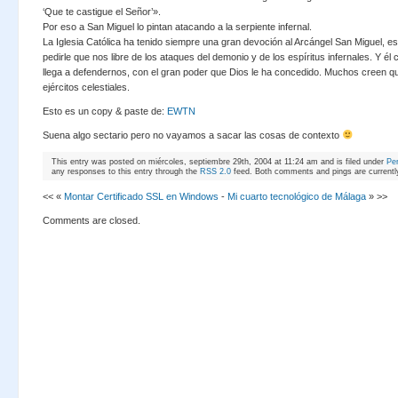
‘Que te castigue el Señor’».
Por eso a San Miguel lo pintan atacando a la serpiente infernal.
La Iglesia Católica ha tenido siempre una gran devoción al Arcángel San Miguel, e
pedirle que nos libre de los ataques del demonio y de los espíritus infernales. Y é
llega a defendernos, con el gran poder que Dios le ha concedido. Muchos creen que
ejércitos celestiales.
Esto es un copy & paste de:
EWTN
Suena algo sectario pero no vayamos a sacar las cosas de contexto
This entry was posted on miércoles, septiembre 29th, 2004 at 11:24 am and is filed under
Pe
any responses to this entry through the
RSS 2.0
feed. Both comments and pings are currentl
<< «
Montar Certificado SSL en Windows
-
Mi cuarto tecnológico de Málaga
» >>
Comments are closed.