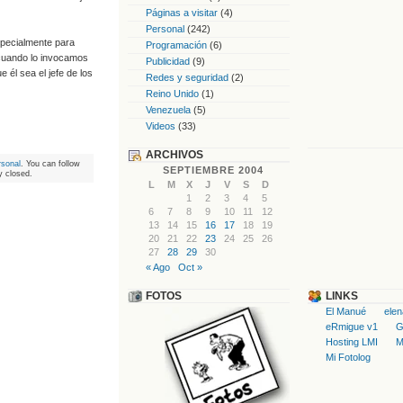
Páginas a visitar
(4)
Personal
(242)
specialmente para
Programación
(6)
l cuando lo invocamos
Publicidad
(9)
 él sea el jefe de los
Redes y seguridad
(2)
Reino Unido
(1)
Venezuela
(5)
Videos
(33)
ARCHIVOS
rsonal
. You can follow
SEPTIEMBRE 2004
y closed.
L
M
X
J
V
S
D
1
2
3
4
5
6
7
8
9
10
11
12
13
14
15
16
17
18
19
20
21
22
23
24
25
26
27
28
29
30
« Ago
Oct »
FOTOS
LINKS
El Manué
ele
eRmigue v1
G
Hosting LMI
M
Mi Fotolog