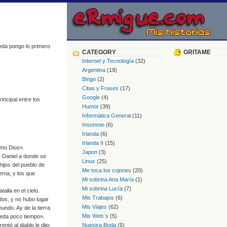
eda pongo lo primero
CATEGORY
GRITAME
Internet y Tecnología
(32)
Argentina
(19)
Bingo
(2)
Citas y Frases
(17)
Google
(4)
incipal entre los
Humor
(39)
Informática General
(11)
Insomnio
(6)
Irlanda
(6)
Irlanda II
(15)
omo Dios».
Japon
(3)
de Daniel a donde se
Linux
(25)
hijos del pueblo de
Me toca los cojones
(20)
erna, y los que
Mi sobrina Ana María
(1)
Mi sobrina Lucía
(7)
alla en el cielo.
Mis Trabajos
(6)
dos, y no hubo lugar
Mis Viajes
(62)
mundo. Ay de la tierra
Mis Web´s
(5)
queda poco tiempo».
tó al diablo le dijo:
Nuestra Boda
(5)