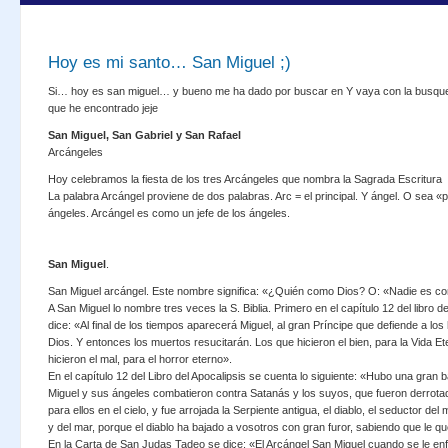
Hoy es mi santo… San Miguel ;)
Si… hoy es san miguel… y bueno me ha dado por buscar en
Y vaya con la busqu
que he encontrado jeje
San Miguel, San Gabriel y San Rafael
Arcángeles
Hoy celebramos la fiesta de los tres Arcángeles que nombra la Sagrada Escritura
La palabra Arcángel proviene de dos palabras. Arc = el principal. Y ángel. O sea «pr
ángeles. Arcángel es como un jefe de los ángeles.
San Miguel
.
San Miguel arcángel. Este nombre significa: «¿Quién como Dios? O: «Nadie es c
A San Miguel lo nombre tres veces la S. Biblia. Primero en el capítulo 12 del libro 
dice: «Al final de los tiempos aparecerá Miguel, al gran Príncipe que defiende a los 
Dios. Y entonces los muertos resucitarán. Los que hicieron el bien, para la Vida Et
hicieron el mal, para el horror eterno».
En el capítulo 12 del Libro del Apocalipsis se cuenta lo siguiente: «Hubo una gran bat
Miguel y sus ángeles combatieron contra Satanás y los suyos, que fueron derrota
para ellos en el cielo, y fue arrojada la Serpiente antigua, el diablo, el seductor del 
y del mar, porque el diablo ha bajado a vosotros con gran furor, sabiendo que le 
En la Carta de San Judas Tadeo se dice: «El Arcángel San Miguel cuando se le enfren