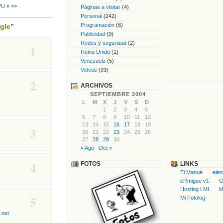
VU
» >>
Páginas a visitar
(4)
Personal
(242)
Programación
(6)
gle
”
Publicidad
(9)
Redes y seguridad
(2)
1
Reino Unido
(1)
Venezuela
(5)
Videos
(33)
2
ARCHIVOS
SEPTIEMBRE 2004
L
M
X
J
V
S
D
1
2
3
4
5
6
7
8
9
10
11
12
13
14
15
16
17
18
19
3
20
21
22
23
24
25
26
27
28
29
30
« Ago
Oct »
4
FOTOS
LINKS
El Manué
ele
eRmigue v1
G
Hosting LMI
M
5
Mi Fotolog
.net