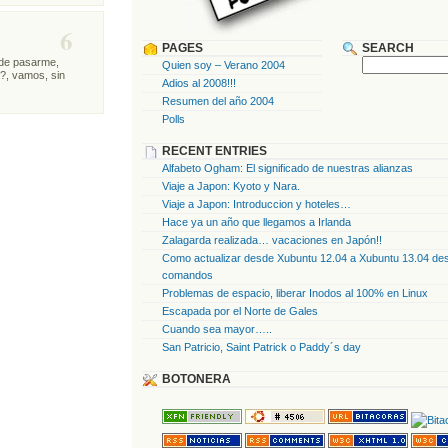
6
PAGES
SEARCH
 de pasarme,
Quien soy – Verano 2004
?, vamos, sin
Adios al 2008!!!
Resumen del año 2004
Polls
RECENT ENTRIES
Alfabeto Ogham: El significado de nuestras alianzas
Viaje a Japon: Kyoto y Nara.
Viaje a Japon: Introduccion y hoteles…
Hace ya un año que llegamos a Irlanda
Zalagarda realizada… vacaciones en Japón!!
Como actualizar desde Xubuntu 12.04 a Xubuntu 13.04 des
comandos
Problemas de espacio, liberar Inodos al 100% en Linux
Escapada por el Norte de Gales
Cuando sea mayor…..
San Patricio, Saint Patrick o Paddy´s day
BOTONERA