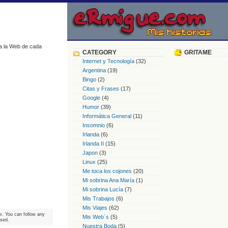
ra la Web de cada
CATEGORY
GRITAME
Internet y Tecnología
(32)
Argentina
(19)
Bingo
(2)
Citas y Frases
(17)
Google
(4)
Humor
(39)
Informática General
(11)
Insomnio
(6)
Irlanda
(6)
Irlanda II
(15)
Japon
(3)
Linux
(25)
Me toca los cojones
(20)
Mi sobrina Ana María
(1)
Mi sobrina Lucía
(7)
Mis Trabajos
(6)
Mis Viajes
(62)
e
. You can follow any
Mis Web´s
(5)
osed.
Nuestra Boda
(5)