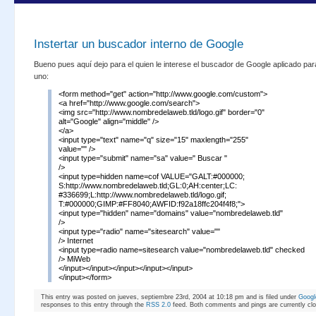
Instertar un buscador interno de Google
Bueno pues aquí dejo para el quien le interese el buscador de Google aplicado pa
uno:
<form method="get" action="http://www.google.com/custom">
<a href="http://www.google.com/search">
<img src="http://www.nombredelaweb.tld/logo.gif" border="0"
alt="Google" align="middle" />
</a>
<input type="text" name="q" size="15" maxlength="255"
value="" />
<input type="submit" name="sa" value=" Buscar "
/>
<input type=hidden name=cof VALUE="GALT:#000000;
S:http://www.nombredelaweb.tld;GL:0;AH:center;LC:
#336699;L:http://www.nombredelaweb.tld/logo.gif;
T:#000000;GIMP:#FF8040;AWFID:f92a18ffc204f4f8;">
<input type="hidden" name="domains" value="nombredelaweb.tld"
/>
<input type="radio" name="sitesearch" value=""
/> Internet
<input type=radio name=sitesearch value="nombredelaweb.tld" checked
/> MiWeb
</input></input></input></input></input>
</input></form>
This entry was posted on jueves, septiembre 23rd, 2004 at 10:18 pm and is filed under
Googl
responses to this entry through the
RSS 2.0
feed. Both comments and pings are currently cl