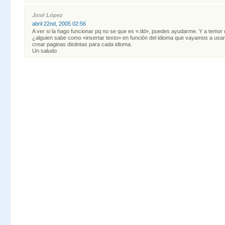
José López
abril 22nd, 2005 02:56
A ver si la hago funcionar pq no se que es «.tld», puedes ayudarme. Y a temor
¿alguien sabe como «insertar texto» en función del idioma que vayamos a usar
crear paginas distintas para cada idioma.
Un saludo