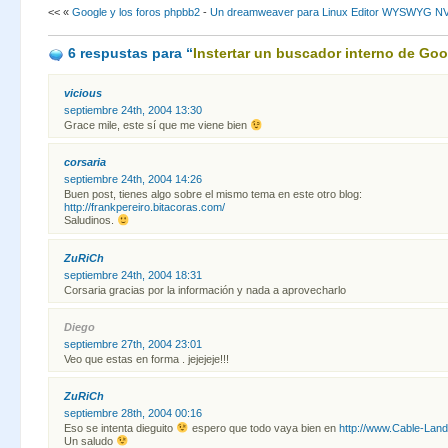
<< «
Google y los foros phpbb2
-
Un dreamweaver para Linux Editor WYSWYG N
6 respustas
para “
Instertar un buscador interno de Goo
vicious
septiembre 24th, 2004 13:30
Grace mile, este sí que me viene bien
corsaria
septiembre 24th, 2004 14:26
Buen post, tienes algo sobre el mismo tema en este otro blog:
http://frankpereiro.bitacoras.com/
Saludinos.
ZuRiCh
septiembre 24th, 2004 18:31
Corsaria gracias por la información y nada a aprovecharlo
Diego
septiembre 27th, 2004 23:01
Veo que estas en forma . jejejeje!!!
ZuRiCh
septiembre 28th, 2004 00:16
Eso se intenta dieguito
espero que todo vaya bien en
http://www.Cable-Land
Un saludo