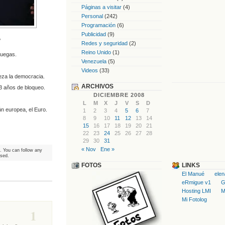
Páginas a visitar
(4)
Personal
(242)
Programación
(6)
Publicidad
(9)
?
Redes y seguridad
(2)
Reino Unido
(1)
ruegas.
Venezuela
(5)
Videos
(33)
eza la democracia.
ARCHIVOS
13 años de bloqueo.
DICIEMBRE 2008
L
M
X
J
V
S
D
 europea, el Euro.
1
2
3
4
5
6
7
8
9
10
11
12
13
14
15
16
17
18
19
20
21
22
23
24
25
26
27
28
29
30
31
« Nov
Ene »
. You can follow any
osed.
FOTOS
LINKS
El Manué
ele
eRmigue v1
G
Hosting LMI
M
Mi Fotolog
1