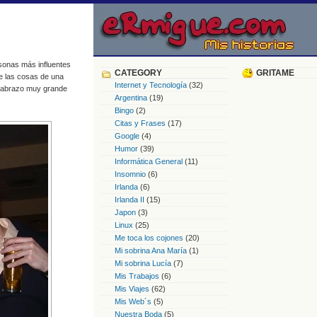
sonas más influentes
CATEGORY
GRITAME
e las cosas de una
Internet y Tecnología
(32)
n abrazo muy grande
Argentina
(19)
Bingo
(2)
Citas y Frases
(17)
Google
(4)
Humor
(39)
Informática General
(11)
Insomnio
(6)
Irlanda
(6)
Irlanda II
(15)
Japon
(3)
Linux
(25)
Me toca los cojones
(20)
Mi sobrina Ana María
(1)
Mi sobrina Lucía
(7)
Mis Trabajos
(6)
Mis Viajes
(62)
Mis Web´s
(5)
Nuestra Boda
(5)