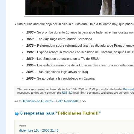
Y una curiosidad que dejo por si pica la curiosidad: Un día tal como hoy, que paso
1903
– Se prohíbe durante 15 años la pesca de ballenas en las costas no
1959
– 1er viajeTalgo entre Madrid-Barcelona.
1976
– Referéndum sobre reforma política tras dictadura de Franco; empi
1982
– España reabre la frontera con la ciudad de Gibraltar, después de 
1989
– Los Simpson se estrena en la TV de EEUU.
1995
– Los estados miembros de la UE acuerdan crear una moneda común
2005
– 1ras elecciones legislativas de Iraq.
2005
– Se aprueba la ley antitabaco en España
This entry was posted on lunes, diciembre 15th, 2008 at 12:07 pm and is filed under
Personal
responses to this entry through the
RSS 2.0
feed. Both comments and pings are currently cl
<< «
Definición de Guerra?
-
Feliz Navidad!!!
» >>
6 respustas
para “
Felicidades Padre!!!
”
yure
diciembre 15th, 2008 21:43