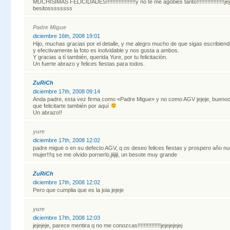
MUCHISIMAS FELICIDADES!!!!!!!!!!!!!!!!!!!y no te me agobies tanto!!!!!!!!!!!!!!!!!!jeje
besitossssssss
Padre Migue
diciembre 16th, 2008 19:01
Hijo, muchas gracias por el detalle, y me alegro mucho de que sigas escribiend
y efectivamente la foto es inolvidable y nos gusta a ambos.
Y gracias a tí también, querida Yure, por tu felicitación.
Un fuerte abrazo y felices fiestas para todos.
ZuRiCh
diciembre 17th, 2008 09:14
Anda padre, esta vez firma como «Padre Migue» y no como AGV jejeje, bue
que felicitarte también por aquí
Un abrazo!!
yure
diciembre 17th, 2008 12:02
padre migue o en su defecto AGV, q os deseo felices fiestas y prospero año nue
mujer!!!q se me olvido pornerlo,jiijiji, un besote muy grande
ZuRiCh
diciembre 17th, 2008 12:02
Pero que cumplia que es la joia jejeje
yure
diciembre 17th, 2008 12:03
jejejeje, parece mentira q no me conozcas!!!!!!!!!!!!!!!jejejejejej