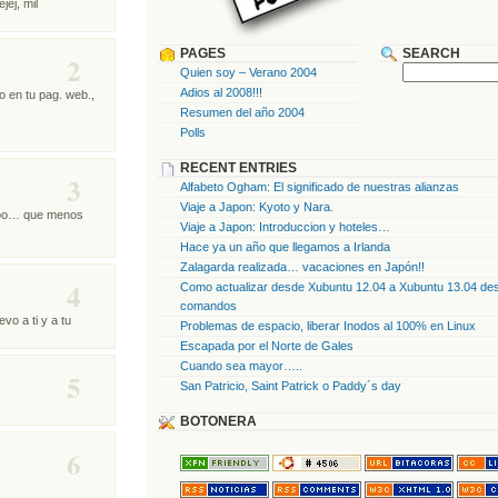
jej, mil
PAGES
SEARCH
2
Quien soy – Verano 2004
Adios al 2008!!!
o en tu pag. web.,
Resumen del año 2004
Polls
RECENT ENTRIES
3
Alfabeto Ogham: El significado de nuestras alianzas
Viaje a Japon: Kyoto y Nara.
nooo… que menos
Viaje a Japon: Introduccion y hoteles…
Hace ya un año que llegamos a Irlanda
Zalagarda realizada… vacaciones en Japón!!
4
Como actualizar desde Xubuntu 12.04 a Xubuntu 13.04 des
comandos
vo a ti y a tu
Problemas de espacio, liberar Inodos al 100% en Linux
Escapada por el Norte de Gales
Cuando sea mayor…..
5
San Patricio, Saint Patrick o Paddy´s day
BOTONERA
6