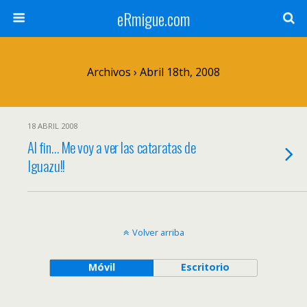
eRmigue.com
Archivos › Abril 18th, 2008
18 ABRIL 2008
Al fin… Me voy a ver las cataratas de
Iguazu!!
Volver arriba
Móvil
Escritorio