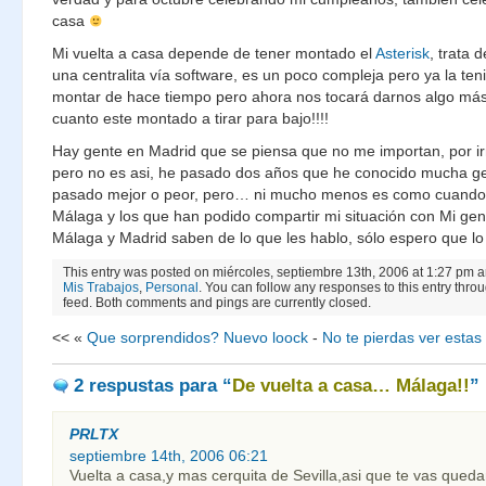
casa
Mi vuelta a casa depende de tener montado el
Asterisk
, trata 
una centralita vía software, es un poco compleja pero ya la t
montar de hace tiempo pero ahora nos tocará darnos algo más
cuanto este montado a tirar para bajo!!!!
Hay gente en Madrid que se piensa que no me importan, por ir
pero no es asi, he pasado dos años que he conocido mucha ge
pasado mejor o peor, pero… ni mucho menos es como cuando
Málaga y los que han podido compartir mi situación con Mi gent
Málaga y Madrid saben de lo que les hablo, sólo espero que l
This entry was posted on miércoles, septiembre 13th, 2006 at 1:27 pm an
Mis Trabajos
,
Personal
. You can follow any responses to this entry thro
feed. Both comments and pings are currently closed.
<< «
Que sorprendidos? Nuevo loock
-
No te pierdas ver estas
2 respustas
para “
De vuelta a casa… Málaga!!
”
PRLTX
septiembre 14th, 2006 06:21
Vuelta a casa,y mas cerquita de Sevilla,asi que te vas qued