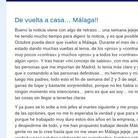
De vuelta a casa… Málaga!!
Bueno la noticia viene con algo de retraso… una semana jejeje
he tenido mucho tiempo para digerir la noticia, y es que posib
Octubre pueda decir que vuelvo a Málaga. Durante el mes de a
estado dando muchas vueltas al tema, de los «pros» y «contras
muy pocos «contras» y muchos «pros» y a todos los «contras»
algún «pro». Y tras hacer «mi concejo de sabios», con mis am
las personas que me importan de Madrid, lo tenía más claro y 
que ir contandolo a las personas definitivas… mi hermano y mi
luego mis padres, todo esto el fin de semana del 2 y 3 de sept.
ganas de bajar y bastante sorprendidos, porque no les habia
ningún momento mis intenciones… pero es que asi soy… no m
las cosas sin llegar a tenerlas claras.
Y ya pues se lo solte a mis jefes al martes siguiente y me prop
de las opciones, que no me lo esperaba la verdad y que para mi
porque he trabajado muy duro estos dos años en la empresa,
y despedirme de todo, y me han propuesto trabajar desde Má
gente no se lo cree hasta que no me vean en Málaga jejeje, per
verdad y para octubre celebrando mi cumpleaños, tambien cele