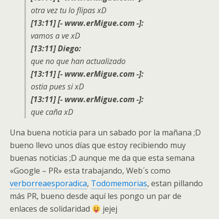
otra vez tu lo flipas xD
[13:11] [- www.erMigue.com -]:
vamos a ve xD
[13:11] Diego:
que no que han actualizado
[13:11] [- www.erMigue.com -]:
ostia pues si xD
[13:11] [- www.erMigue.com -]:
que caña xD
Una buena noticia para un sabado por la mañana ;D
bueno llevo unos días que estoy recibiendo muy
buenas noticias ;D aunque me da que esta semana
«Google – PR» esta trabajando, Web´s como
verborreaesporadica
,
Todomemorias
, estan pillando
más PR, bueno desde aquí les pongo un par de
enlaces de solidaridad
jejej