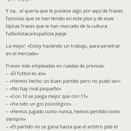
Y na… el quería que le pusiese algo por aquí de frases
famosas que se han tenido en este piso y de esas
típicas frases que le han marcado de la cultura
futbolistaca/española jejeje.
La mejor: «Estoy haciendo un trabajo, para penetrar
en el mercado»
Frases más empleadas en ruedas de prensas:
– «El futbol es así»
– «Hemos hecho un buen partido pero no pudo ser»
– «No hay rival pequeño»
– «Con 10 se juega mejor que con 11»
– «Ha sido un gol psicológico»
– «Hemos jugado como nunca, hemos perdido como
siempre»
– «El partido no se gana hasta que el arbitro pite el