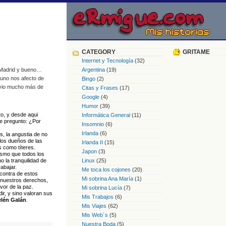
CATEGORY
GRITAME
Internet y Tecnología
(32)
n Madrid y bueno…
Argentina
(19)
 uno nos afecto de
Bingo
(2)
ivio mucho más de
Citas y Frases
(17)
Google
(4)
Humor
(39)
o, y desde aqui
Informática General
(11)
me pregunto: ¿Por
Insomnio
(6)
Irlanda
(6)
s, la angustia de no
 los dueños de las
Irlanda II
(15)
s como títeres.
Japon
(3)
ismo que todos los
o la tranquilidad de
Linux
(25)
abajar.
Me toca los cojones
(20)
contra de estos
Mi sobrina Ana María
(1)
 nuestros derechos,
vor de la paz.
Mi sobrina Lucía
(7)
r, y sino valoran sus
Mis Trabajos
(6)
lén Galán
.
Mis Viajes
(62)
Mis Web´s
(5)
Nuestra Boda
(5)