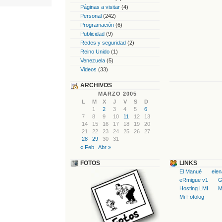
Páginas a visitar
(4)
Personal
(242)
Programación
(6)
Publicidad
(9)
Redes y seguridad
(2)
Reino Unido
(1)
Venezuela
(5)
Videos
(33)
ARCHIVOS
MARZO 2005
L
M
X
J
V
S
D
1
2
3
4
5
6
7
8
9
10
11
12
13
14
15
16
17
18
19
20
21
22
23
24
25
26
27
28
29
30
31
« Feb
Abr »
FOTOS
LINKS
El Manué
ele
eRmigue v1
G
Hosting LMI
M
Mi Fotolog