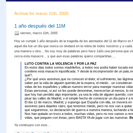
Archive for marzo 11th, 2005
1 año después del 11M
viernes, marzo 11th, 2005
Hoy se cumple 1 año después de la tragedia de los atentados del 11 de Marzo e
aquel día fue un día que nunca se olvidará en la retina de todos nosotros y a cada
una manera u otra… No soy muy de palabras pero hace 1año una persona que v
cerca esta masacre… y que aun esas palabras quiero compartirlas….
LUTO CONTRA LA VIOLENCIA Y POR LA PAZ
En estos dias todos somos madrileños, a todos nos podía haber tocado est
condeno esta masacre injustificada. Y desde la inconprensión de un pais,
qué?,
¿Por qué unos asesinos,que no conocen el dolor, el sufrimiento, las lágrima
saber por la vida de alguien querido,de la espera, el miedo…se consideran
vidas de los españoles y utilizan nuestro terror para manejar nuestras vida
Estas personas, si así se les puede denominar, merecerían al menos, lo m
que hoy han perdido algo importante, ya sea la vida de alguien querido, com
pisar las calles de Madrid, o el simple hecho de comenzar un día para ir a tr
El día 12 de marzo, Madrid, y supongo que España con ella, se moverá en 
asesinos para dejarles claro, que tenemos miedo, pero no nos van a quitar
que seguiremos, su declaración de guerra a nuestra manera, luchando a fa
Nos han quitado un trozo a todos, muchas vidas, pero no nos vamos a rendi
vidas, que jueguen con éstas, pero BASTA YA de jugar con las nuestras.
Be
Ya continuare con esto…