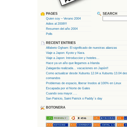
PAGES
SEARCH
Quien soy – Verano 2004
Adios al 2008!!!
Resumen del año 2004
Polls
RECENT ENTRIES
Alfabeto Ogham: El significado de nuestras alianzas
Viaje a Japon: Kyoto y Nara.
Viaje a Japon: Introduccion y hoteles…
Hace ya un año que llegamos a Irlanda
Zalagarda realizada… vacaciones en Japón!!
Como actualizar desde Xubuntu 12.04 a Xubuntu 13.04 des
comandos
Problemas de espacio, liberar Inodos al 100% en Linux
Escapada por el Norte de Gales
Cuando sea mayor…..
San Patricio, Saint Patrick o Paddy´s day
BOTONERA