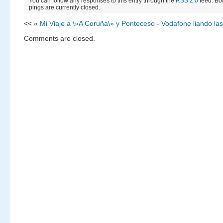
You can follow any responses to this entry through the
RSS 2.0
feed. Bo
pings are currently closed.
<< «
Mi Viaje a \»A Coruña\» y Ponteceso
-
Vodafone liando la
Comments are closed.