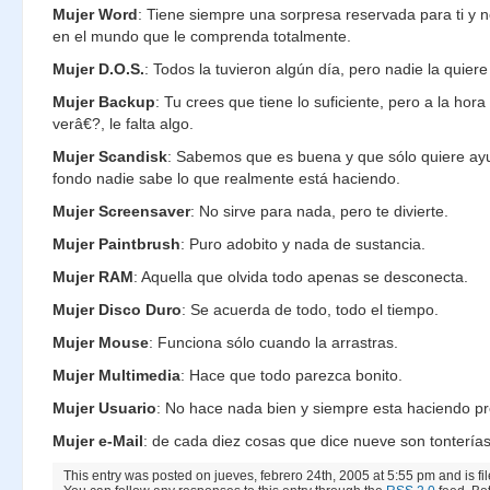
Mujer Word
: Tiene siempre una sorpresa reservada para ti y n
en el mundo que le comprenda totalmente.
Mujer D.O.S.
: Todos la tuvieron algún día, pero nadie la quiere
Mujer Backup
: Tu crees que tiene lo suficiente, pero a la hor
verâ€?, le falta algo.
Mujer Scandisk
: Sabemos que es buena y que sólo quiere ayu
fondo nadie sabe lo que realmente está haciendo.
Mujer Screensaver
: No sirve para nada, pero te divierte.
Mujer Paintbrush
: Puro adobito y nada de sustancia.
Mujer RAM
: Aquella que olvida todo apenas se desconecta.
Mujer Disco Duro
: Se acuerda de todo, todo el tiempo.
Mujer Mouse
: Funciona sólo cuando la arrastras.
Mujer Multimedia
: Hace que todo parezca bonito.
Mujer Usuario
: No hace nada bien y siempre esta haciendo p
Mujer e-Mail
: de cada diez cosas que dice nueve son tonterías
This entry was posted on jueves, febrero 24th, 2005 at 5:55 pm and is f