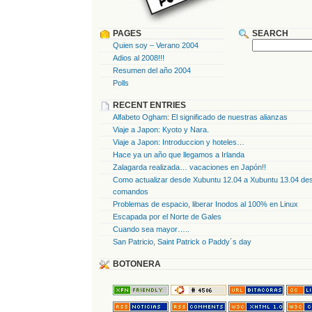
PAGES
SEARCH
Quien soy – Verano 2004
Adios al 2008!!!
Resumen del año 2004
Polls
RECENT ENTRIES
Alfabeto Ogham: El significado de nuestras alianzas
Viaje a Japon: Kyoto y Nara.
Viaje a Japon: Introduccion y hoteles…
Hace ya un año que llegamos a Irlanda
Zalagarda realizada… vacaciones en Japón!!
Como actualizar desde Xubuntu 12.04 a Xubuntu 13.04 des
comandos
Problemas de espacio, liberar Inodos al 100% en Linux
Escapada por el Norte de Gales
Cuando sea mayor…..
San Patricio, Saint Patrick o Paddy´s day
BOTONERA