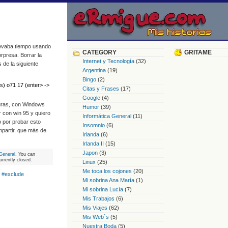
llevaba tiempo usando
CATEGORY
GRITAME
rpresa. Borrar la
Internet y Tecnología
(32)
de la siguiente
Argentina
(19)
Bingo
(2)
os) o71 17 (enter> ->
Citas y Frases
(17)
Google
(4)
turas, con Windows
Humor
(39)
 con win 95 y quiero
Informática General
(11)
 por probar esto
Insomnio
(6)
mpartir, que más de
Irlanda
(6)
Irlanda II
(15)
Japon
(3)
General
. You can
rrently closed.
Linux
(25)
Me toca los cojones
(20)
 #exclude
Mi sobrina Ana María
(1)
Mi sobrina Lucía
(7)
Mis Trabajos
(6)
Mis Viajes
(62)
Mis Web´s
(5)
Nuestra Boda
(5)