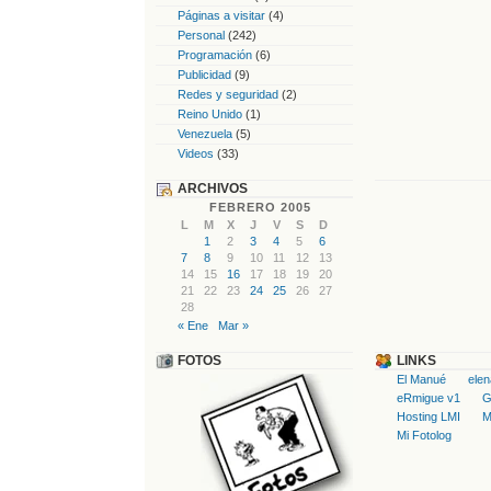
Páginas a visitar
(4)
Personal
(242)
Programación
(6)
Publicidad
(9)
Redes y seguridad
(2)
Reino Unido
(1)
Venezuela
(5)
Videos
(33)
ARCHIVOS
FEBRERO 2005
L
M
X
J
V
S
D
1
2
3
4
5
6
7
8
9
10
11
12
13
14
15
16
17
18
19
20
21
22
23
24
25
26
27
28
« Ene
Mar »
FOTOS
LINKS
El Manué
ele
eRmigue v1
G
Hosting LMI
M
Mi Fotolog