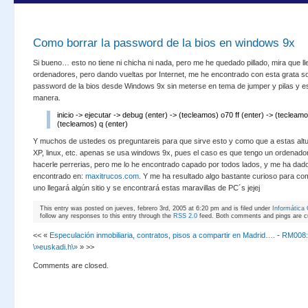
Como borrar la password de la bios en windows 9x
Si bueno… esto no tiene ni chicha ni nada, pero me he quedado pillado, mira que 
ordenadores, pero dando vueltas por Internet, me he encontrado con esta grata so
password de la bios desde Windows 9x sin meterse en tema de jumper y pilas y es 
manera.
inicio -> ejecutar -> debug (enter) -> (tecleamos) o70 ff (enter) -> (tecleam
(tecleamos) q (enter)
Y muchos de ustedes os preguntareis para que sirve esto y como que a estas al
XP, linux, etc. apenas se usa windows 9x, pues el caso es que tengo un ordenador
hacerle perrerias, pero me lo he encontrado capado por todos lados, y me ha dado
encontrado en:
maxitrucos.com
. Y me ha resultado algo bastante curioso para co
uno llegará algún sitio y se encontrará estas maravillas de PC´s jejej
This entry was posted on jueves, febrero 3rd, 2005 at 6:20 pm and is filed under
Informática 
follow any responses to this entry through the
RSS 2.0
feed. Both comments and pings are cu
<< «
Especulación inmobiliaria, contratos, pisos a compartir en Madrid….
-
RM008:
\»euskadi.h\»
» >>
Comments are closed.