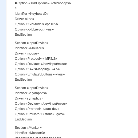
# Option «XkbOptions» «ctrl:nocaps»
#
Identifier «Keyboard0»
Driver «kbd»
Option «XkbModel» «pc105»
Option «XkbLayout» «us»
EndSection
Section «InputDevice»
Identifier «Mouse0»
Driver «mouse»
Option «Protocol» «IMPS/2»
Option «Device» «/dev/input/mice»
Option «ZAxisMapping» «4 5»
Option «Emulate3Buttons» «yes»
EndSection
Section «InputDevice»
Identifier «Synaptics»
Driver «synaptics»
Option «Device» «/dev/input/mice»
Option «Protocol» «auto-dev»
Option «Emulate3Buttons» «yes»
EndSection
Section «Monitor»
Identifier «Monitor0»