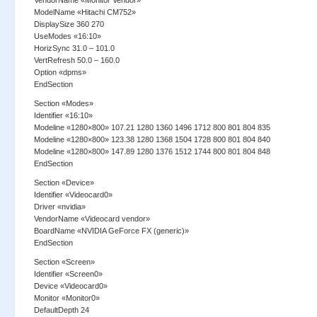
VendorName «Monitor Vendor»
ModelName «Hitachi CM752»
DisplaySize 360 270
UseModes «16:10»
HorizSync 31.0 – 101.0
VertRefresh 50.0 – 160.0
Option «dpms»
EndSection
Section «Modes»
Identifier «16:10»
Modeline «1280×800» 107.21 1280 1360 1496 1712 800 801 804 835
Modeline «1280×800» 123.38 1280 1368 1504 1728 800 801 804 840
Modeline «1280×800» 147.89 1280 1376 1512 1744 800 801 804 848
EndSection
Section «Device»
Identifier «Videocard0»
Driver «nvidia»
VendorName «Videocard vendor»
BoardName «NVIDIA GeForce FX (generic)»
EndSection
Section «Screen»
Identifier «Screen0»
Device «Videocard0»
Monitor «Monitor0»
DefaultDepth 24