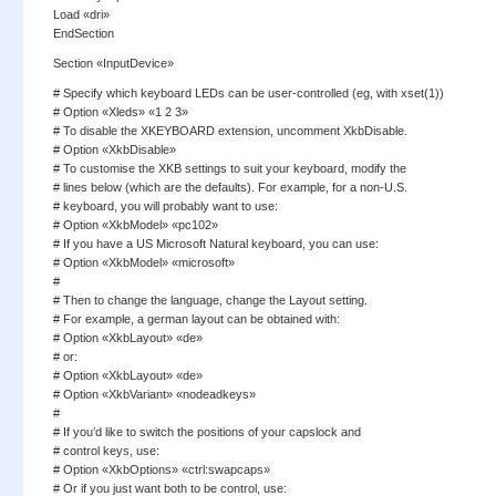
Load «dri»
EndSection
Section «InputDevice»
# Specify which keyboard LEDs can be user-controlled (eg, with xset(1))
# Option «Xleds» «1 2 3»
# To disable the XKEYBOARD extension, uncomment XkbDisable.
# Option «XkbDisable»
# To customise the XKB settings to suit your keyboard, modify the
# lines below (which are the defaults). For example, for a non-U.S.
# keyboard, you will probably want to use:
# Option «XkbModel» «pc102»
# If you have a US Microsoft Natural keyboard, you can use:
# Option «XkbModel» «microsoft»
#
# Then to change the language, change the Layout setting.
# For example, a german layout can be obtained with:
# Option «XkbLayout» «de»
# or:
# Option «XkbLayout» «de»
# Option «XkbVariant» «nodeadkeys»
#
# If you’d like to switch the positions of your capslock and
# control keys, use:
# Option «XkbOptions» «ctrl:swapcaps»
# Or if you just want both to be control, use: