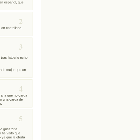
 en español, que
2
 en castellano
3
y tras haberlo echo
ando mejor que en
4
traña que no carga
ndo una carga de
o.
5
e gusstaria
o he visto que
 ya que la oferta