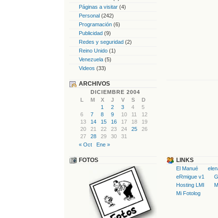
Páginas a visitar
(4)
Personal
(242)
Programación
(6)
Publicidad
(9)
Redes y seguridad
(2)
Reino Unido
(1)
Venezuela
(5)
Videos
(33)
ARCHIVOS
DICIEMBRE 2004
L
M
X
J
V
S
D
1
2
3
4
5
6
7
8
9
10
11
12
13
14
15
16
17
18
19
20
21
22
23
24
25
26
27
28
29
30
31
« Oct
Ene »
FOTOS
LINKS
El Manué
ele
eRmigue v1
G
Hosting LMI
M
Mi Fotolog