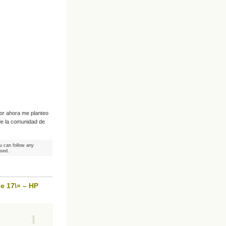
Por ahora me planteo
de la comunidad de
u can follow any
osed.
e 17\» – HP
1