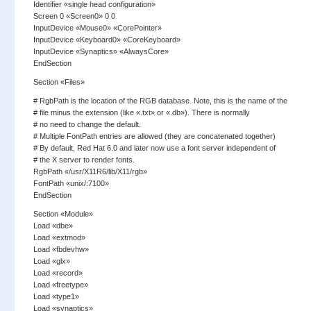
Identifier «single head configuration»
Screen 0 «Screen0» 0 0
InputDevice «Mouse0» «CorePointer»
InputDevice «Keyboard0» «CoreKeyboard»
InputDevice «Synaptics» «AlwaysCore»
EndSection
Section «Files»
# RgbPath is the location of the RGB database. Note, this is the name of the
# file minus the extension (like «.txt» or «.db»). There is normally
# no need to change the default.
# Multiple FontPath entries are allowed (they are concatenated together)
# By default, Red Hat 6.0 and later now use a font server independent of
# the X server to render fonts.
RgbPath «/usr/X11R6/lib/X11/rgb»
FontPath «unix/:7100»
EndSection
Section «Module»
Load «dbe»
Load «extmod»
Load «fbdevhw»
Load «glx»
Load «record»
Load «freetype»
Load «type1»
Load «synaptics»