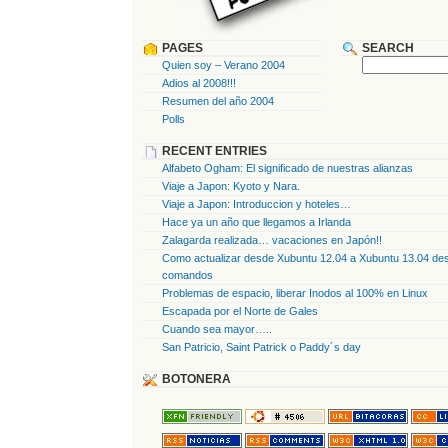
PAGES
SEARCH
Quien soy – Verano 2004
Adios al 2008!!!
Resumen del año 2004
Polls
RECENT ENTRIES
Alfabeto Ogham: El significado de nuestras alianzas
Viaje a Japon: Kyoto y Nara.
Viaje a Japon: Introduccion y hoteles…
Hace ya un año que llegamos a Irlanda
Zalagarda realizada… vacaciones en Japón!!
Como actualizar desde Xubuntu 12.04 a Xubuntu 13.04 des
comandos
Problemas de espacio, liberar Inodos al 100% en Linux
Escapada por el Norte de Gales
Cuando sea mayor…..
San Patricio, Saint Patrick o Paddy´s day
BOTONERA