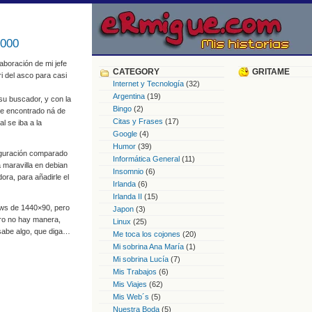
7000
aboración de mi jefe
CATEGORY
GRITAME
i del asco para casi
Internet y Tecnología
(32)
Argentina
(19)
su buscador, y con la
Bingo
(2)
 he encontrado ná de
Citas y Frases
(17)
al se iba a la
Google
(4)
Humor
(39)
iguración comparado
Informática General
(11)
 maravilla en debian
Insomnio
(6)
ora, para añadirle el
Irlanda
(6)
Irlanda II
(15)
dows de 1440×90, pero
Japon
(3)
ero no hay manera,
Linux
(25)
 sabe algo, que diga…
Me toca los cojones
(20)
Mi sobrina Ana María
(1)
Mi sobrina Lucía
(7)
Mis Trabajos
(6)
Mis Viajes
(62)
Mis Web´s
(5)
Nuestra Boda
(5)