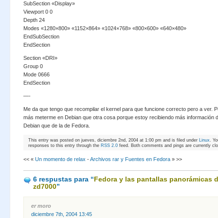
SubSection «Display»
Viewport 0 0
Depth 24
Modes «1280×800» «1152×864» «1024×768» «800×600» «640×480»
EndSubSection
EndSection
Section «DRI»
Group 0
Mode 0666
EndSection
—-
Me da que tengo que recompilar el kernel para que funcione correcto pero a ver. 
más meterme en Debian que otra cosa porque estoy recibiendo más información 
Debian que de la de Fedora.
This entry was posted on jueves, diciembre 2nd, 2004 at 1:00 pm and is filed under
Linux
. Yo
responses to this entry through the
RSS 2.0
feed. Both comments and pings are currently cl
<< «
Un momento de relax
-
Archivos rar y Fuentes en Fedora
» >>
6 respustas
para “
Fedora y las pantallas panorámicas d
zd7000
”
er moro
diciembre 7th, 2004 13:45