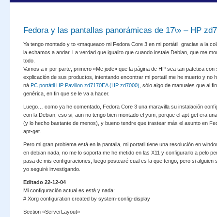
Fedora y las pantallas panorámicas de 17\» – HP zd
Ya tengo montado y to «maqueao» mi Fedora Core 3 en mi portátil, gracias a la col
la echamos a andar. La verdad que igualito que cuando instale Debian, que me mor
todo.
Vamos a ir por parte, primero «Me jode» que la página de HP sea tan patetica con 
explicación de sus productos, intentando encontrar mi portatil me he muerto y no
ná
PC portátil HP Pavilion zd7170EA (HP zd7000)
, sólo algo de manuales que al fin
genérica, en fin que se le va a hacer.
Luego… como ya he comentado, Fedora Core 3 una maravilla su instalación conf
con la Debian, eso si, aun no tengo bien montado el yum, porque el apt-get era una
(y lo hecho bastante de menos), y bueno tendre que trastear más el asunto en Fed
apt-get.
Pero mi gran problema está en la pantalla, mi portatil tiene una resolución en win
en debian nada, no me lo soporta me he metido en las X11 y configurarlo a pelo p
pasa de mis configuraciones, luego postearé cual es la que tengo, pero si alguien
yo seguiré investigando.
Editado 22-12-04
Mi configuración actual es está y nada:
# Xorg configuration created by system-config-display
Section «ServerLayout»