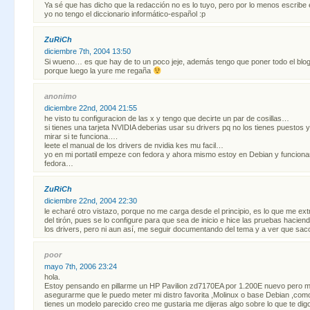
Ya sé que has dicho que la redacción no es lo tuyo, pero por lo menos escribe
yo no tengo el diccionario informático-español :p
ZuRiCh
diciembre 7th, 2004 13:50
Si wueno… es que hay de to un poco jeje, además tengo que poner todo el blog
porque luego la yure me regaña
anonimo
diciembre 22nd, 2004 21:55
he visto tu configuracion de las x y tengo que decirte un par de cosillas…
si tienes una tarjeta NVIDIA deberias usar su drivers pq no los tienes puestos 
mirar si te funciona….
leete el manual de los drivers de nvidia kes mu facil…
yo en mi portatil empeze con fedora y ahora mismo estoy en Debian y funcion
fedora…
ZuRiCh
diciembre 22nd, 2004 22:30
le echaré otro vistazo, porque no me carga desde el principio, es lo que me ex
del tirón, pues se lo configure para que sea de inicio e hice las pruebas hacie
los drivers, pero ni aun así, me seguir documentando del tema y a ver que sac
poor
mayo 7th, 2006 23:24
hola.
Estoy pensando en pillarme un HP Pavilion zd7170EA por 1.200E nuevo pero m
asegurarme que le puedo meter mi distro favorita ,Molinux o base Debian ,com
tienes un modelo parecido creo me gustaria me dijeras algo sobre lo que te digo