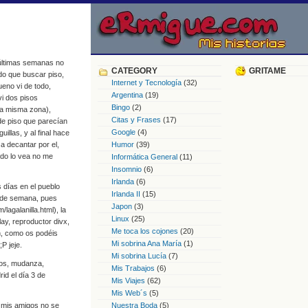
 últimas semanas no
CATEGORY
GRITAME
do que buscar piso,
Internet y Tecnología
(32)
ueno vi de todo,
Argentina
(19)
vi dos pisos
Bingo
(2)
 la misma zona),
Citas y Frases
(17)
e piso que parecían
Google
(4)
llas, y al final hace
 decantar por el,
Humor
(39)
ndo lo vea no me
Informática General
(11)
Insomnio
(6)
Irlanda
(6)
días en el pueblo
Irlanda II
(15)
in de semana, pues
Japon
(3)
lagalanilla.html), la
Linux
(25)
ay, reproductor divx,
Me toca los cojones
(20)
in, como os podéis
Mi sobrina Ana María
(1)
P jeje.
Mi sobrina Lucía
(7)
vos, mudanza,
Mis Trabajos
(6)
id el día 3 de
Mis Viajes
(62)
Mis Web´s
(5)
í mis amigos no se
Nuestra Boda
(5)