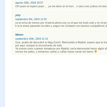
agosto 30th, 2004 20:57
Oh! pues te espero pues … ya me tiens en el msn .. o sino creo q tiens mi mov
yety
septiembre 6th, 2004 12:02
ya te echa de menos por el barrio,ahora soy yo el que me kedo solo y en mi pro
k te lo estes pasando mu bien y segun me contaste con buenos compañeros d
Nkieto
septiembre 20th, 2004 11:31
Oye, acabo de descubrir tu blog Zurich. Bienvenido a Madrid, espero que te trat
por aquí, aunque te encontrarás de todo.
Ya somos unos cuantos tomateros por Madrid, sería interesante hacer algún d
vernos los pelos, y tomarnos cañas y cañas hasta vaciar los bares