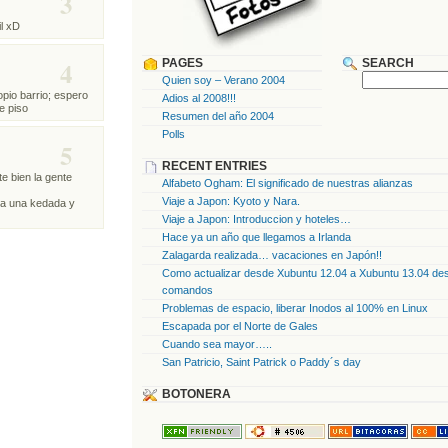
3
il xD
4
PAGES
SEARCH
Quien soy – Verano 2004
pio barrio; espero
Adios al 2008!!!
e piso
Resumen del año 2004
Polls
5
RECENT ENTRIES
e bien la gente
Alfabeto Ogham: El significado de nuestras alianzas
Viaje a Japon: Kyoto y Nara.
ía una kedada y
Viaje a Japon: Introduccion y hoteles…
Hace ya un año que llegamos a Irlanda
Zalagarda realizada… vacaciones en Japón!!
Como actualizar desde Xubuntu 12.04 a Xubuntu 13.04 des
comandos
Problemas de espacio, liberar Inodos al 100% en Linux
Escapada por el Norte de Gales
Cuando sea mayor…..
San Patricio, Saint Patrick o Paddy´s day
BOTONERA