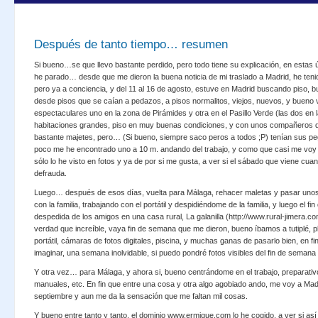
Después de tanto tiempo… resumen
Si bueno…se que llevo bastante perdido, pero todo tiene su explicación, en estas
he parado… desde que me dieron la buena noticia de mi traslado a Madrid, he teni
pero ya a conciencia, y del 11 al 16 de agosto, estuve en Madrid buscando piso, b
desde pisos que se caían a pedazos, a pisos normalitos, viejos, nuevos, y bueno 
espectaculares uno en la zona de Pirámides y otra en el Pasillo Verde (las dos en
habitaciones grandes, piso en muy buenas condiciones, y con unos compañeros d
bastante majetes, pero… (Si bueno, siempre saco peros a todos ;P) tenían sus pegui
poco me he encontrado uno a 10 m. andando del trabajo, y como que casi me voy a
sólo lo he visto en fotos y ya de por si me gusta, a ver si el sábado que viene cua
defrauda.
Luego… después de esos días, vuelta para Málaga, rehacer maletas y pasar unos 
con la familia, trabajando con el portátil y despidiéndome de la familia, y luego el f
despedida de los amigos en una casa rural, La galanilla (http://www.rural-jimera.com/
verdad que increíble, vaya fin de semana que me dieron, bueno íbamos a tutiplé, pl
portátil, cámaras de fotos digitales, piscina, y muchas ganas de pasarlo bien, en f
imaginar, una semana inolvidable, si puedo pondré fotos visibles del fin de semana ;
Y otra vez… para Málaga, y ahora si, bueno centrándome en el trabajo, preparati
manuales, etc. En fin que entre una cosa y otra algo agobiado ando, me voy a Madr
septiembre y aun me da la sensación que me faltan mil cosas.
Y bueno entre tanto y tanto, el dominio www.ermigue.com lo he cogido, a ver si as