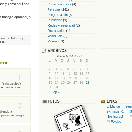
cado y como aquí eso
Páginas a visitar
(4)
Personal
(242)
Programación
(6)
trabajar, aprender, a
Publicidad
(9)
Redes y seguridad
(2)
Reino Unido
(1)
Venezuela
(5)
. You can follow any
Videos
(33)
osed.
ARCHIVOS
AGOSTO 2004
L
M
X
J
V
S
D
umen
”
1
2
3
4
5
6
7
8
1
9
10
11
12
13
14
15
16
17
18
19
20
21
22
23
24
25
26
27
28
29
(m lo dijiste??
30
31
mas cerca pues
Sep »
FOTOS
LINKS
2
El Manué
ele
eRmigue v1
G
ndiendo a
e pasarme, tengo
Hosting LMI
M
Mi Fotolog