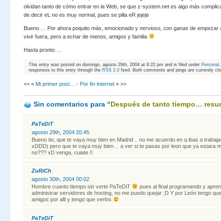
olvidan tanto de cómo entrar en la Web, se que z-system.net es algo más compli
de decir eL no es muy normal, pues se pilla eR jejeje
Bueno…. Por ahora poquito más, emocionado y nervioso, con ganas de empezar a 
vivir fuera, pero a echar de menos, amigos y familia
Hasta pronto….
This entry was posted on domingo, agosto 29th, 2004 at 8:22 pm and is filed under
Personal
responses to this entry through the
RSS 2.0
feed. Both comments and pings are currently cl
<< «
Mi primer post…
-
Por fin internet
» >>
Sin comentarios
para “
Después de tanto tiempo… res
PaTeDiT
agosto 29th, 2004 20:45
Bueno tio, que te vaya muy bien en Madrid .. no me acuerdo en q ibas a trabajar 
xDDD) pero que te vaya muy bien… a ver si te pasas por leon que ya estara 
no??? xD venga, cuiate !!
ZuRiCh
agosto 30th, 2004 00:02
Hombre cuanto tiempo sin verte PaTeDiT
pues al final programando y apre
administrar servidores de hosting, no me puedo quejar ;D Y por León tengo qu
amigos por alli y tengo que verlos
PaTeDiT