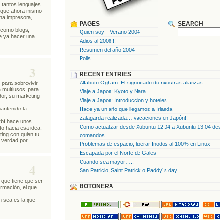
 tantos lenguajes
s que ahora mismo
na impresora,
PAGES
SEARCH
s como blogs,
Quien soy – Verano 2004
e ya hacer una
Adios al 2008!!!
Resumen del año 2004
Polls
3
RECENT ENTRIES
Alfabeto Ogham: El significado de nuestras alianzas
 para sobrevivir
a multiusos, para
Viaje a Japon: Kyoto y Nara.
dor, su marketing
Viaje a Japon: Introduccion y hoteles…
antenido la
Hace ya un año que llegamos a Irlanda
Zalagarda realizada… vacaciones en Japón!!
irbí hace unos
Como actualizar desde Xubuntu 12.04 a Xubuntu 13.04 des
to hacia esa idea.
ting con quien tu
comandos
a verdad por
Problemas de espacio, liberar Inodos al 100% en Linux
Escapada por el Norte de Gales
Cuando sea mayor…..
4
San Patricio, Saint Patrick o Paddy´s day
 que tiene que ser
BOTONERA
ormación, el que
en sea es la que