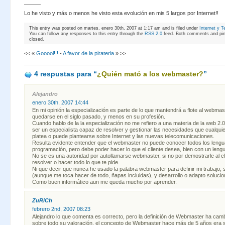
———
Lo he visto y más o menos he visto esta evolución en mis 5 largos por Internet!!
This entry was posted on martes, enero 30th, 2007 at 1:17 am and is filed under
Internet y T
You can follow any responses to this entry through the
RSS 2.0
feed. Both comments and ping
closed.
<< «
Gooool!!!
-
A favor de la pirateria
» >>
4 respustas
para “
¿Quién mató a los webmaster?
”
Alejandro
enero 30th, 2007 14:44
En mi opinión la especialización es parte de lo que mantendrá a flote al webmas
quedarse en el siglo pasado, y menos en su profesión.
Cuando hablo de la la especialización no me refiero a una materia de la web 2.0
ser un especialista capaz de resolver y gestionar las necesidades que cualqu
platea o puede plantearse sobre Internet y las nuevas telecomunicaciones.
Resulta evidente entender que el webmaster no puede conocer todos los lengu
programación, pero debe poder hacer lo que el cliente desea, bien con un lengu
No se es una autoridad por autollamarse webmaster, si no por demostrarle al c
resolver o hacer todo lo que te pide.
Ni que decir que nunca he usado la palabra webmaster para definir mi trabajo
(aunque me toca hacer de todo, ñapas incluidas), y desarrollo o adapto solucio
Como buen informático aun me queda mucho por aprender.
ZuRiCh
febrero 2nd, 2007 08:23
Alejandro lo que comenta es correcto, pero la definición de Webmaster ha ca
sobre todo su valoración, el concepto de Webmaster hace más de 5 años era s