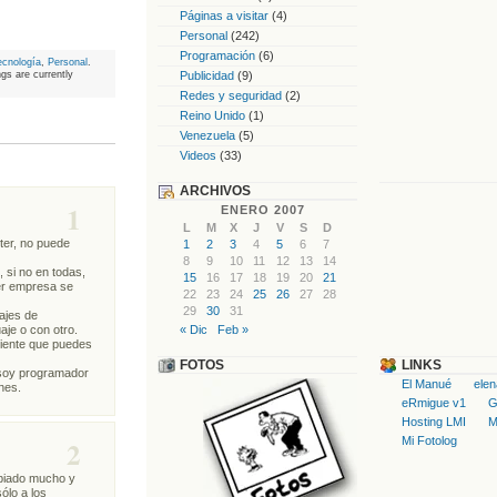
Páginas a visitar
(4)
Personal
(242)
Programación
(6)
ecnología
,
Personal
.
s are currently
Publicidad
(9)
Redes y seguridad
(2)
Reino Unido
(1)
Venezuela
(5)
Videos
(33)
ARCHIVOS
1
ENERO 2007
L
M
X
J
V
S
D
ter, no puede
1
2
3
4
5
6
7
8
9
10
11
12
13
14
, si no en todas,
15
16
17
18
19
20
21
ier empresa se
22
23
24
25
26
27
28
29
30
31
ajes de
« Dic
Feb »
aje o con otro.
liente que puedes
FOTOS
LINKS
, soy programador
El Manué
ele
nes.
eRmigue v1
G
Hosting LMI
M
Mi Fotolog
2
mbiado mucho y
ólo a los