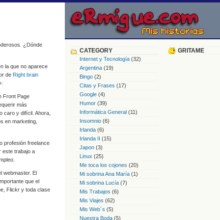
poderosos. ¿Dónde
CATEGORY
GRITAME
Internet y Tecnología
(32)
en la que no aparece
Argentina
(19)
tor de
Right brain
Bingo
(2)
»:
Citas y Frases
(17)
Google
(4)
on Front Page
Humor
(39)
equerir más
Informática General
(11)
caro y difícil. Ahora,
Insomnio
(6)
s en marketing,
Irlanda
(6)
Irlanda II
(15)
o profesión freelance
Japon
(3)
 este trabajo a
Linux
(25)
mpleo.
Me toca los cojones
(20)
el webmaster. El
Mi sobrina Ana María
(1)
importante que el
Mi sobrina Lucía
(7)
, Flickr y toda clase
Mis Trabajos
(6)
Mis Viajes
(62)
Mis Web´s
(5)
Nuestra Boda
(5)