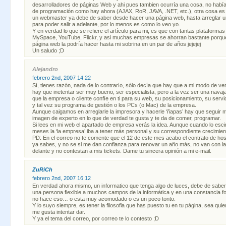
desarrolladores de páginas Web y ahi pues tambien ocurría una cosa, no había
de programación como hay ahora (AJAX, RoR, JAVA, .NET, etc.), otra cosa e
un webmaster ya debe de saber desde hacer una página web, hasta arreglar u
para poder salir a adelante, por lo menos es como lo veo yo.
Y en verdad lo que se refiere el artículo para mi, es que con tantas plataforma
MySpace, YouTube, Flickr, y asi muchas empresas se ahorran bastante porqu
página web la podría hacer hasta mi sobrina en un par de años jejejej
Un saludo ;D
Alejandro
febrero 2nd, 2007 14:22
Sí, tienes razón, nada de lo contrarío, sólo decía que hay que a mi modo de ver
hay que inetentar ser muy bueno, ser especialista, pero a la vez ser una navaj
que la empresa o cliente confíe en ti para su web, su posicionamiento, su servi
y tal vez su programa de gestión o los PCs (o Mac) de la empresa.
Aunque caigamos en arreglarle la impresora y hacerle ‘ñapas’ hay que seguir m
imagen de experto en lo que de verdad te gusta y te da de comer, programar.
Si lees en mi web el apartado de empresa verás la idea. Aunque cuando lo esc
meses la ‘la empresa’ iba a tener más personal y su correspondiente crecimien
PD: En el correo no te comente que el 12 de este mes acabo el contrato de hos
ya sabes, y no se si me dan confianza para renovar un año más, no van con l
delante y no contestan a mis tickets. Dame tu sincera opinión a mi e-mail.
ZuRiCh
febrero 2nd, 2007 16:12
En verdad ahora mismo, un informatico que tenga algo de luces, debe de saber
una persona flexible a muchos campos de la informática y en una constancia f
no hace eso… o esta muy acomodado o es un poco tonto.
Y lo suyo siempre, es tener la filosofia que has puesto tu en tu página, sea qui
me gusta intentar dar.
Y ya el tema del correo, por correo te lo contesto ;D