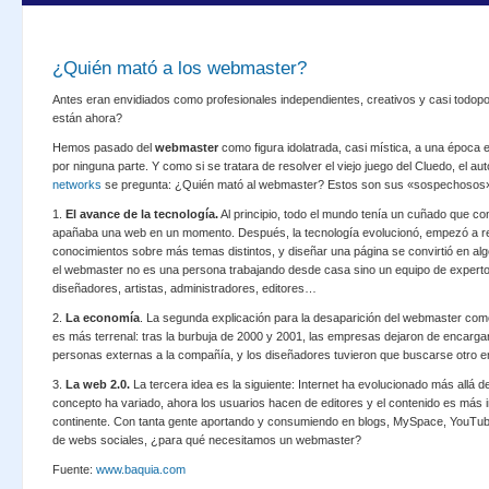
¿Quién mató a los webmaster?
Antes eran envidiados como profesionales independientes, creativos y casi todo
están ahora?
Hemos pasado del
webmaster
como figura idolatrada, casi mística, a una época 
por ninguna parte. Y como si se tratara de resolver el viejo juego del Cluedo, el au
networks
se pregunta: ¿Quién mató al webmaster? Estos son sus «sospechosos
1.
El avance de la tecnología.
Al principio, todo el mundo tenía un cuñado que c
apañaba una web en un momento. Después, la tecnología evolucionó, empezó a r
conocimientos sobre más temas distintos, y diseñar una página se convirtió en algo 
el webmaster no es una persona trabajando desde casa sino un equipo de experto
diseñadores, artistas, administradores, editores…
2.
La economía
. La segunda explicación para la desaparición del webmaster com
es más terrenal: tras la burbuja de 2000 y 2001, las empresas dejaron de encargar
personas externas a la compañía, y los diseñadores tuvieron que buscarse otro e
3.
La web 2.0.
La tercera idea es la siguiente: Internet ha evolucionado más allá d
concepto ha variado, ahora los usuarios hacen de editores y el contenido es más 
continente. Con tanta gente aportando y consumiendo en blogs, MySpace, YouTube
de webs sociales, ¿para qué necesitamos un webmaster?
Fuente:
www.baquia.com