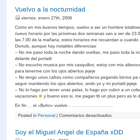
ha
vuelto!!
Vuelvo a la nocturnidad
viernes, enero 27th, 2006
Como en mis buenos tiempos, vuelvo a ser un hombre totalmen
nuevo horario por las próximas dos semanas van a ser de 23.0
las 7.00 de la mañana, estos horarios me recuerdan a cuando 
Donuts, aunque hay notables diferencias:
– No me paso toda la noche dando vueltas, me paso toda la n
delante del portatil
– No escucho musica por mis casquillos, estoy con mis altavoc
para tenerme con los ojos abiertos jejeje
– No tengo unos cafres como compañeros pegando birrios pa 
seguir mantiendo los ojos abiertos, ando yo y mi portatil jejeje
– No lo hago por tener unas pelas, lo hago por cubrir a un col
vacaciones
y bueno eso si, me pagan tb un plus pero es lo
En fin…. el «Buho» vuelve…………………………..
en
Posted in
Personal
|
Comentarios desactivados
Vuelvo
a
la
nocturnidad
Soy el Miguel Angel de España xDD