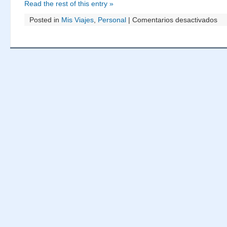
Read the rest of this entry »
en
Posted in
Mis Viajes
,
Personal
|
Comentarios desactivados
Bre
res
de
est
Fies
Fin
de
año
200