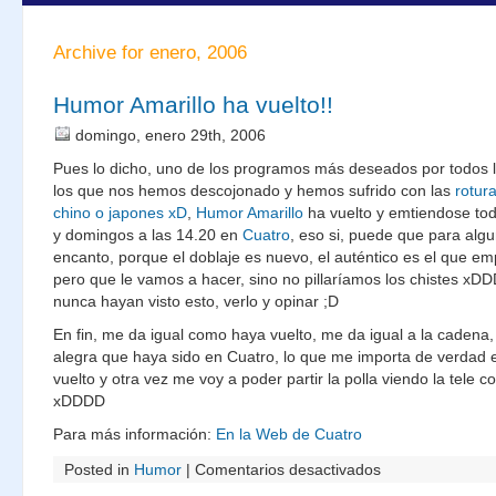
Archive for enero, 2006
Humor Amarillo ha vuelto!!
domingo, enero 29th, 2006
Pues lo dicho, uno de los programos más deseados por todos lo
los que nos hemos descojonado y hemos sufrido con las
rotur
chino o japones xD
,
Humor Amarillo
ha vuelto y emtiendose to
y domingos a las 14.20 en
Cuatro
, eso si, puede que para algu
encanto, porque el doblaje es nuevo, el auténtico es el que e
pero que le vamos a hacer, sino no pillaríamos los chistes xD
nunca hayan visto esto, verlo y opinar ;D
En fin, me da igual como haya vuelto, me da igual a la cadena,
alegra que haya sido en Cuatro, lo que me importa de verdad 
vuelto y otra vez me voy a poder partir la polla viendo la tele c
xDDDD
Para más información:
En la Web de Cuatro
en
Posted in
Humor
|
Comentarios desactivados
Humor
Amarillo