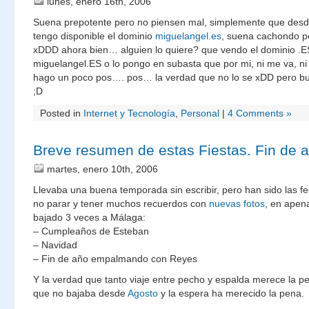
lunes, enero 16th, 2006
Suena prepotente pero no piensen mal, simplemente que desde
tengo disponible el dominio
miguelangel.es
, suena cachondo p
xDDD ahora bien… alguien lo quiere? que vendo el dominio .E
miguelangel.ES o lo pongo en subasta que por mi, ni me va, ni
hago un poco pos…. pos… la verdad que no lo se xDD pero bu
;D
Posted in
Internet y Tecnología
,
Personal
|
4 Comments »
Breve resumen de estas Fiestas. Fin de 
martes, enero 10th, 2006
Llevaba una buena temporada sin escribir, pero han sido las f
no parar y tener muchos recuerdos con
nuevas fotos
, en apen
bajado 3 veces a Málaga:
– Cumpleaños de Esteban
– Navidad
– Fin de año empalmando con Reyes
Y la verdad que tanto viaje entre pecho y espalda merece la p
que no bajaba desde
Agosto
y la espera ha merecido la pena.