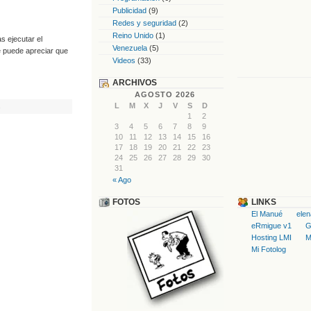
Publicidad
(9)
Redes y seguridad
(2)
Reino Unido
(1)
s ejecutar el
Venezuela
(5)
se puede apreciar que
Videos
(33)
ARCHIVOS
AGOSTO 2026
en
L
M
X
J
V
S
D
s
Como
1
2
flashear/actualizar
3
4
5
6
7
8
9
la
BIOS
10
11
12
13
14
15
16
en
17
18
19
20
21
22
23
Linux
24
25
26
27
28
29
30
31
« Ago
FOTOS
LINKS
El Manué
ele
eRmigue v1
G
Hosting LMI
M
Mi Fotolog