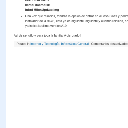
title Flash BIOS
kernel /memdisk
initrd /BiosUpdate.img
Una vez que reinicies, tendras la opcion de entrar en «Flash Bios» y podra
instalador de la BIOS, esto ya es siguiente, siguiente y cuando reinices, 
ya indica la ultima version A10
Asi de sencillo y para toda la familia! A disrutarlo!!
Posted in
Internet y Tecnología
,
Informática General
|
Comentarios desactivado