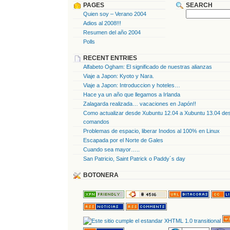
PAGES
SEARCH
Quien soy – Verano 2004
Adios al 2008!!!
Resumen del año 2004
Polls
RECENT ENTRIES
Alfabeto Ogham: El significado de nuestras alianzas
Viaje a Japon: Kyoto y Nara.
Viaje a Japon: Introduccion y hoteles…
Hace ya un año que llegamos a Irlanda
Zalagarda realizada… vacaciones en Japón!!
Como actualizar desde Xubuntu 12.04 a Xubuntu 13.04 des
comandos
Problemas de espacio, liberar Inodos al 100% en Linux
Escapada por el Norte de Gales
Cuando sea mayor…..
San Patricio, Saint Patrick o Paddy´s day
BOTONERA