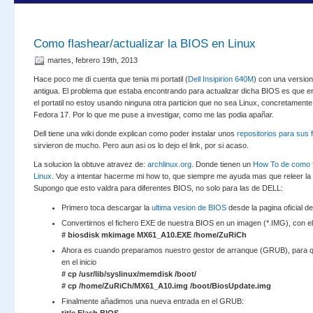
Como flashear/actualizar la BIOS en Linux
martes, febrero 19th, 2013
Hace poco me di cuenta que tenia mi portatil (
Dell Insipirion 640M
) con una versio
antigua. El problema que estaba encontrando para actualizar dicha BIOS es que 
el portatil no estoy usando ninguna otra particion que no sea Linux, concretamente
Fedora 17. Por lo que me puse a investigar, como me las podia apañar.
Dell tiene una wiki donde explican como poder instalar unos
repositorios para sus 
sirvieron de mucho. Pero aun asi os lo dejo el link, por si acaso.
La solucion la obtuve atravez de:
archlinux.org
. Donde tienen un
How To de como f
Linux
. Voy a intentar hacerme mi how to, que siempre me ayuda mas que releer la 
Supongo que esto valdra para diferentes BIOS, no solo para las de DELL:
Primero toca descargar la
ultima vesion de BIOS
desde la pagina oficial 
Convertirnos el fichero EXE de nuestra BIOS en un imagen (*.IMG), con 
# biosdisk mkimage MX61_A10.EXE /home/ZuRiCh
Ahora es cuando preparamos nuestro gestor de arranque (GRUB), para 
en el inicio
# cp /usr/lib/syslinux/memdisk /boot/
# cp /home/ZuRiCh/MX61_A10.img /boot/BiosUpdate.img
Finalmente añadimos una nueva entrada en el GRUB: