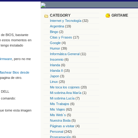
CATEGORY
GRITAME
Internet y Tecnología
(32)
Argentina
(19)
Bingo
(2)
n de BIOS, bastante
Citas y Frases
(17)
en estos momentos en
Google
(4)
 tengo instalado
Humor
(39)
Informática General
(11)
firmware
, pero no me
Insomnio
(6)
Irlanda
(6)
Irlanda II
(15)
lashear Bios desde
Japon
(3)
pagina de otro.
Linux
(25)
Me toca los cojones
(20)
de DELL
Mi sobrina Ana María
(1)
Mi sobrina Lucía
(7)
el comando:
Mis Trabajos
(6)
Mis Viajes
(62)
que tome esta imagen
Mis Web´s
(5)
Nuestra Boda
(5)
Páginas a visitar
(4)
Personal
(242)
Programación
(6)